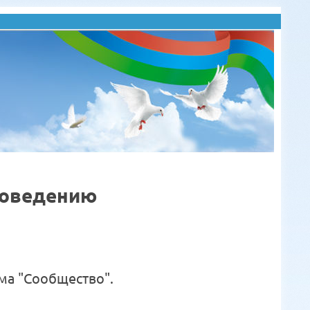
роведению
а "Сообщество".