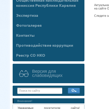
Общественная наблюдательная
комиссия Республики Карелия
Актуальна
на сайте 
Экспертиза
Следите з
Фотогалерея
Контакты
Противодействие коррупции
Реестр СО НКО
Версия для
слабовидящих
Внимание!
Уважаемые посетители сайта!