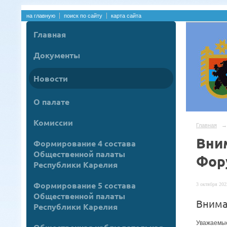
на главную
поиск по сайту
карта сайта
Главная
Документы
Новости
О палате
Комиссии
Главная
→
Вни
Формирование 4 состава
Общественной палаты
Фор
Республики Карелия
Формирование 5 состава
3 октября 2022
Общественной палаты
Внима
Республики Карелия
Уважаемые