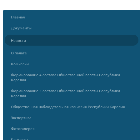
Главная
Документы
Новости
О палате
Комиссии
Формирование 4 состава Общественной палаты Республики
Карелия
Формирование 5 состава Общественной палаты Республики
Карелия
Общественная наблюдательная комиссия Республики Карелия
Экспертиза
Фотогалерея
Контакты