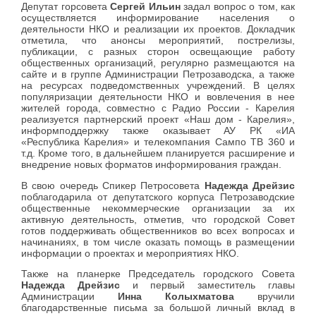
Депутат горсовета
Сергей Ильин
задал вопрос о том, как
осуществляется информирование населения о
деятельности НКО и реализации их проектов. Докладчик
отметила, что анонсы мероприятий, пострелизы,
публикации, с разных сторон освещающие работу
общественных организаций, регулярно размещаются на
сайте и в группе Администрации Петрозаводска, а также
на ресурсах подведомственных учреждений. В целях
популяризации деятельности НКО и вовлечения в нее
жителей города, совместно с Радио России - Карелия
реализуется партнерский проект «Наш дом - Карелия»,
информподдержку также оказывает АУ РК «ИА
«Республика Карелия» и телекомпания Сампо ТВ 360 и
т.д. Кроме того, в дальнейшем планируется расширение и
внедрение новых форматов информирования граждан.
В свою очередь Спикер Петросовета
Надежда Дрейзис
поблагодарила от депутатского корпуса Петрозаводские
общественные некоммерческие организации за их
активную деятельность, отметив, что городской Совет
готов поддерживать общественников во всех вопросах и
начинаниях, в том числе оказать помощь в размещении
информации о проектах и мероприятиях НКО.
Также на планерке Председатель городского Совета
Надежда Дрейзис
и первый заместитель главы
Администрации
Инна Колыхматова
вручили
благодарственные письма за большой личный вклад в