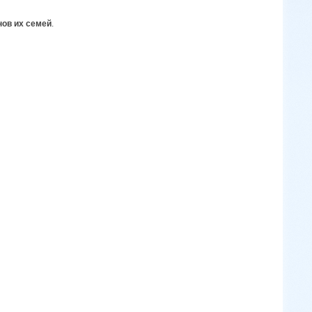
нов их семей
.