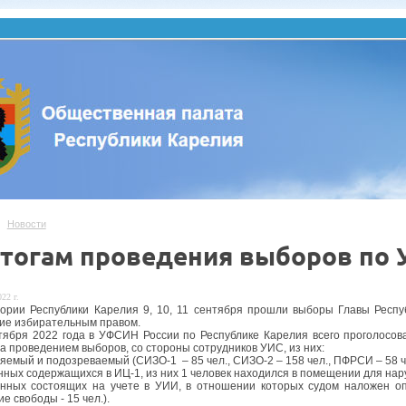
Новости
итогам проведения выборов по 
22 г.
ории Республики Карелия 9, 10, 11 сентября прошли выборы Главы Респуб
е избирательным правом.
тября 2022 года в УФСИН России по Республике Карелия всего проголосо
за проведением выборов, со стороны сотрудников УИС, из них:
емый и подозреваемый (СИЗО-1 – 85 чел., СИЗО-2 – 158 чел., ПФРСИ – 58 чел.
ных содержащихся в ИЦ-1, из них 1 человек находился в помещении для на
ных состоящих на учете в УИИ, в отношении которых судом наложен опр
е свободы - 15 чел.).