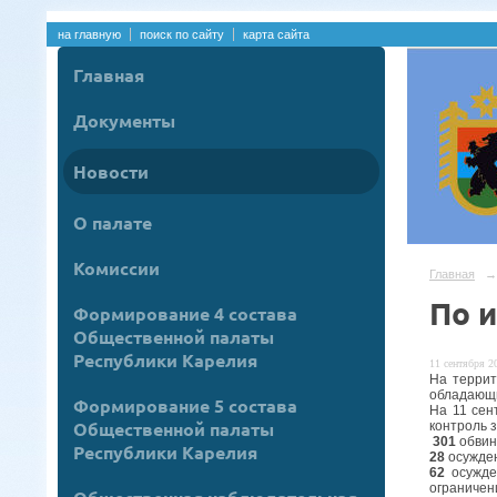
на главную
поиск по сайту
карта сайта
Главная
Документы
Новости
О палате
Комиссии
Главная
→
По 
Формирование 4 состава
Общественной палаты
Республики Карелия
11 сентября 20
На террит
обладающи
Формирование 5 состава
На 11 сен
Общественной палаты
контроль 
301
обвиня
Республики Карелия
28
осужден
62
осужден
ограничени