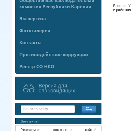
Общественная наблюдательная
комиссия Республики Карелия
Всего по 
и работни
Экспертиза
Фотогалерея
Контакты
Противодействие коррупции
Реестр СО НКО
Версия для
слабовидящих
Внимание!
Уважаемые посетители сайта!