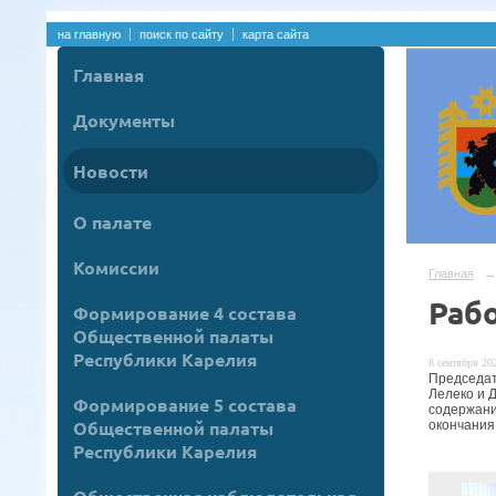
на главную
поиск по сайту
карта сайта
Главная
Документы
Новости
О палате
Комиссии
Главная
→
Раб
Формирование 4 состава
Общественной палаты
Республики Карелия
8 сентября 202
Председа
Лелеко и 
Формирование 5 состава
содержани
Общественной палаты
окончания
Республики Карелия