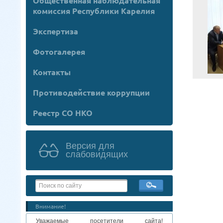
Общественная наблюдательная
комиссия Республики Карелия
Экспертиза
Фотогалерея
Контакты
Противодействие коррупции
Реестр СО НКО
Версия для
слабовидящих
Внимание!
Уважаемые посетители сайта!