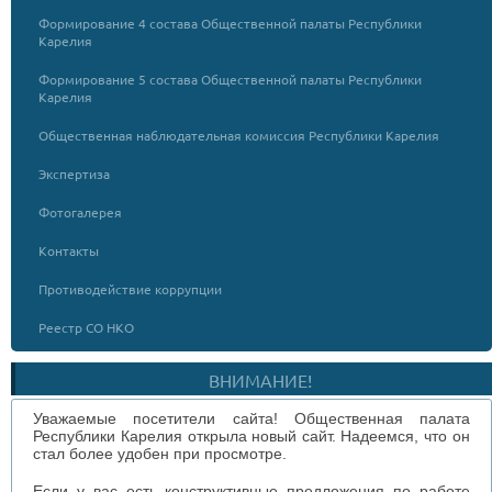
Формирование 4 состава Общественной палаты Республики
Карелия
Формирование 5 состава Общественной палаты Республики
Карелия
Общественная наблюдательная комиссия Республики Карелия
Экспертиза
Фотогалерея
Контакты
Противодействие коррупции
Реестр СО НКО
ВНИМАНИЕ!
Уважаемые посетители сайта! Общественная палата
Республики Карелия открыла новый сайт. Надеемся, что он
стал более удобен при просмотре.
Если у вас есть конструктивные предложения по работе