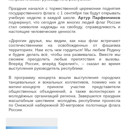
Праздник начался с торжественной церемонии поднятия
государственного флага: с 1 сентября так будут открывать
учебную неделю в каждой школе.
Артур Парфенчиков
подчеркнул, что сегодня для многих людей флаг России
стал символом надежды на свободу, справедливость и
настоящие человеческие ценности.
«Дорогие друзья, мы видим, как наш флаг встречают
соотечественники на освобожденных от фашизма
территориях. Нам есть чем гордиться! Мы любим Родину
и будем делать всё, чтобы она развивалась. Вместе мы
сможем преодолеть любые препятствия и вызовы.
Вперёд Россия, вперёд Карелия!», – сказал во время
выступления руководитель республики.
В программу концерта вошли выступления городских
танцевальных и вокальных коллективов, помимо них в
митинг-концерте приняли участие представители
общественных объединений, а также волонтерских и
молодёжных организаций региона. Завершился праздник
масштабным шествием: молодёжь республики пронесла
по Онежской набережной 30-метровое полотнище флага
России.