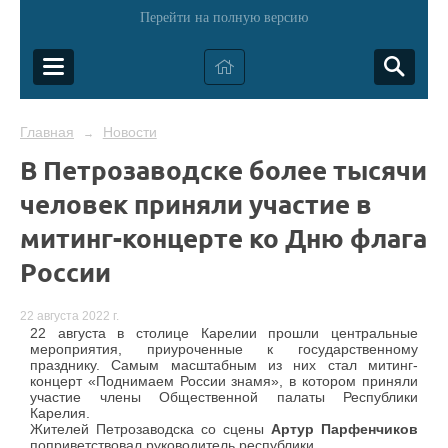
Перейти на полную версию
Главная
Новости
→
В Петрозаводске более тысячи
человек приняли участие в
митинг-концерте ко Дню флага
России
22 августа 2022 г.
22 августа в столице Карелии прошли центральные
мероприятия, приуроченные к государственному
празднику. Самым масштабным из них стал митинг-
концерт «Поднимаем России знамя», в котором приняли
участие члены Общественной палаты Республики
Карелия.
Жителей Петрозаводска со сцены
Артур Парфенчиков
поприветствовал руководитель республики.