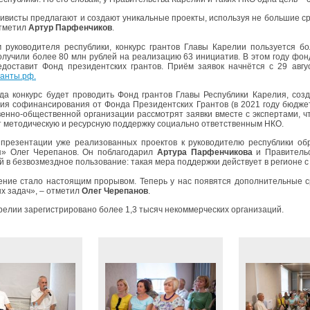
ивисты предлагают и создают уникальные проекты, используя не большие ср
отметил
Артур Парфенчиков
.
 руководителя республики, конкурс грантов Главы Карелии пользуется б
олучили более 80 млн рублей на реализацию 63 инициатив. В этом году фон
доставит Фонд президентских грантов. Приём заявок начнётся с 29 авгу
ранты.рф
.
ода конкурс будет проводить Фонд грантов Главы Республики Карелия, со
ия софинансирования от Фонда Президентских Грантов (в 2021 году бюджет
венно-общественной организации рассмотрят заявки вместе с экспертами, 
т методическую и ресурсную поддержку социально ответственным НКО.
презентации уже реализованных проектов к руководителю республики об
я» Олег Черепанов. Он поблагодарил
Артура Парфенчикова
и Правительс
 в безвозмездное пользование: такая мера поддержки действует в регионе с 
ние стало настоящим прорывом. Теперь у нас появятся дополнительные с
х задач», – отметил
Олег Черепанов
.
арелии зарегистрировано более 1,3 тысяч некоммерческих организаций.