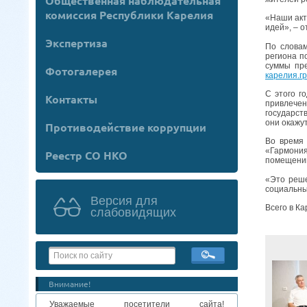
Общественная наблюдательная
комиссия Республики Карелия
«Наши акт
идей», – 
Экспертиза
По словам
региона п
суммы пре
Фотогалерея
карелия.г
С этого г
Контакты
привлечен
государст
они окажу
Противодействие коррупции
Во время 
«Гармони
Реестр СО НКО
помещений
«Это реше
социальны
Версия для
Всего в К
слабовидящих
Внимание!
Уважаемые посетители сайта!