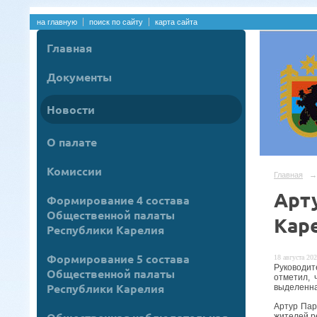
на главную
поиск по сайту
карта сайта
Главная
Документы
Новости
О палате
Комиссии
Главная
→
Арт
Формирование 4 состава
Общественной палаты
Кар
Республики Карелия
Формирование 5 состава
18 августа 202
Руководит
Общественной палаты
отметил, 
Республики Карелия
выделенна
Артур Пар
жителей ре