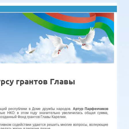
рсу грантов Главы
заций республики в Доме дружбы народов.
Артур Парфенчиков
ные НКО: в этом году значительно увеличилась общая сумма,
созданный Фонд грантов Главы Карелии.
ктивном содействии удается решить многие вопросы, волнующие
сделать жизнь в регионе лучше.