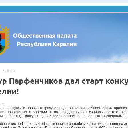
Новости
ур Парфенчиков дал старт конку
елии!
2 г.
ель республики провёл встречу с представителями общественных органи
что Правительство Карелии активно поддерживает социально ответствен
я на гранты, а консультации общественникам теперь оказывает специально 
фенчиков поблагодарил общественников за работу и отметил, что при их а
спублики. По его словам, у Правительства Карелии и таких НКО одна цель – 