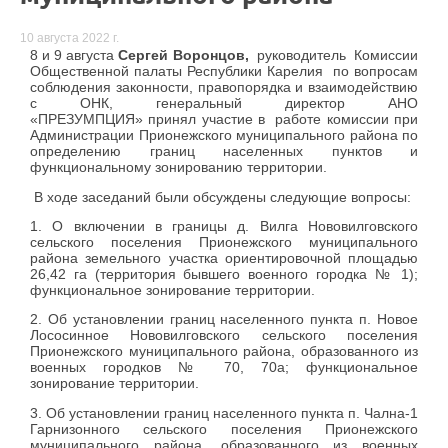
10 августа 2022 г.
8 и 9 августа
Сергей Воронцов
,
руководитель Комиссии
Общественной палаты Республики Карелия по вопросам
соблюдения законности, правопорядка и взаимодействию
с ОНК, генеральный директор АНО
«ПРЕЗУМПЦИЯ» принял участие в
работе комиссии при
Администрации Прионежского муниципального района по
определению границ населенных пунктов и
функциональному зонированию территории.
В ходе заседаний были обсуждены следующие вопросы:
1. О включении в границы д. Вилга Нововилговского
сельского поселения Прионежского муниципального
района земельного участка ориентировочной площадью
26,42 га (территория бывшего военного городка № 1);
функциональное зонирование территории.
2. Об установлении границ населенного пункта п. Новое
Лососинное Нововилговского сельского поселения
Прионежского муниципального района, образованного из
военных городков № 70, 70а; функциональное
зонирование территории.
3. Об установлении границ населенного пункта п. Чална-1
Гарнизонного сельского поселения Прионежского
муниципального района, образованного из военных