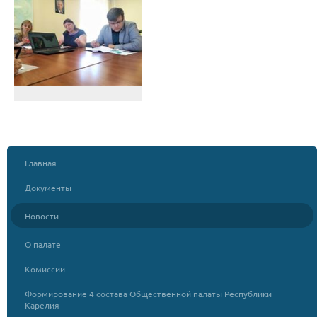
Главная
Документы
Новости
О палате
Комиссии
Формирование 4 состава Общественной палаты Республики
Карелия