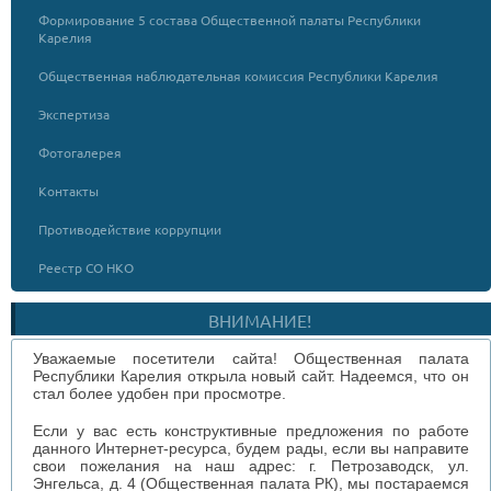
Формирование 5 состава Общественной палаты Республики
Карелия
Общественная наблюдательная комиссия Республики Карелия
Экспертиза
Фотогалерея
Контакты
Противодействие коррупции
Реестр СО НКО
ВНИМАНИЕ!
Уважаемые посетители сайта! Общественная палата
Республики Карелия открыла новый сайт. Надеемся, что он
стал более удобен при просмотре.
Если у вас есть конструктивные предложения по работе
данного Интернет-ресурса, будем рады, если вы направите
свои пожелания на наш адрес: г. Петрозаводск, ул.
Энгельса, д. 4 (Общественная палата РК), мы постараемся