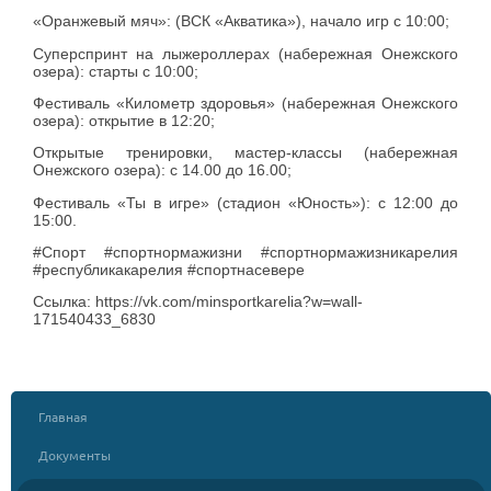
«Оранжевый мяч»: (ВСК «Акватика»), начало игр с 10:00;
Суперспринт на лыжероллерах (набережная Онежского
озера): старты с 10:00;
Фестиваль «Километр здоровья» (набережная Онежского
озера): открытие в 12:20;
Открытые тренировки, мастер-классы (набережная
Онежского озера): с 14.00 до 16.00;
Фестиваль «Ты в игре» (стадион «Юность»): с 12:00 до
15:00.
#Спорт #спортнормажизни #спортнормажизникарелия
#республикакарелия #спортнасевере
Ссылка: https://vk.com/minsportkarelia?w=wall-
171540433_6830
Главная
Документы