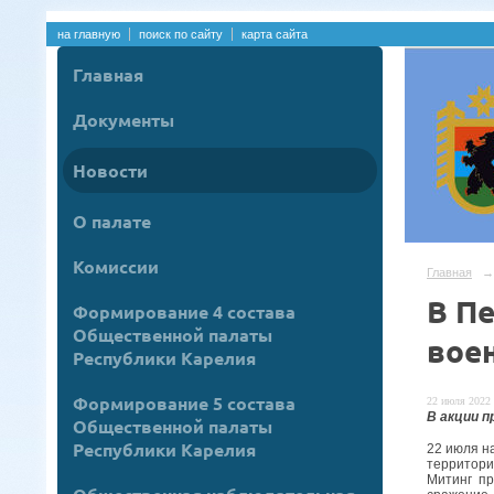
на главную
поиск по сайту
карта сайта
Главная
Документы
Новости
О палате
Комиссии
Главная
→
В П
Формирование 4 состава
Общественной палаты
вое
Республики Карелия
Формирование 5 состава
22 июля 2022 
В акции 
Общественной палаты
Республики Карелия
22 июля н
территори
Митинг пр