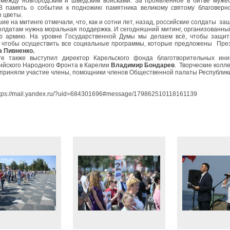
между новгородским и шведским войсками. За проявленное в битве мужес
В память о событии к подножию памятника великому святому благоверн
 цветы.
ие на митинге отмечали, что, как и сотни лет, назад, российские солдаты за
лдатам нужна моральная поддержка. И сегодняшний митинг, организованны
ю армию. На уровне Государственной Думы мы делаем всё, чтобы защит
, чтобы осуществить все социальные программы, которые предложены Прези
 Пивненко.
ге также выступил директор Карельского фонда благотворительных иниц
йского Народного Фронта в Карелии
Владимир Бондарев
. Творческие колл
 приняли участие члены, помощники членов Общественной палаты Республик
ttps://mail.yandex.ru/?uid=684301696#message/179862510118161139