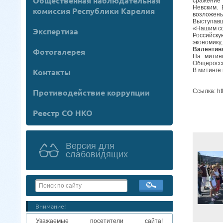
Общественная наблюдательная
сражение 
Невским. 
комиссия Республики Карелия
возложены
Выступавш
«Нашим со
Экспертиза
Российску
экономику
Валентина
Фотогалерея
На митин
Общеросси
Контакты
В митинге
Противодействие коррупции
Ссылка: h
Реестр СО НКО
Версия для
слабовидящих
Внимание!
Уважаемые посетители сайта!