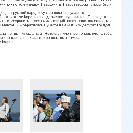
тво и полководческое искусство князь Александр был прозван
ому князю Александру Невскому в Петрозаводске утром были
щищают русский народ и суверенность государства.
й патриотами Карелии, поддерживает курс нашего Президента и
ить и сохранить в условиях санкций нашу промышленность и
дентом!», - обратилась к участникам митинга депутат Госдумы
иатив им. Александра Невского,
член регионального штаба
ективы города представили концертные номера.
и Карелия.