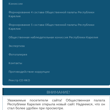
Комиссии
Формирование 4 состава Общественной палаты Республики
Карелия
Формирование 5 состава Общественной палаты Республики
Карелия
Общественная наблюдательная комиссия Республики Карелия
Экспертиза
Фотогалерея
Контакты
Противодействие коррупции
Реестр СО НКО
ВНИМАНИЕ!
Уважаемые посетители сайта! Общественная палата
Республики Карелия открыла новый сайт. Надеемся, что он
стал более удобен при просмотре.