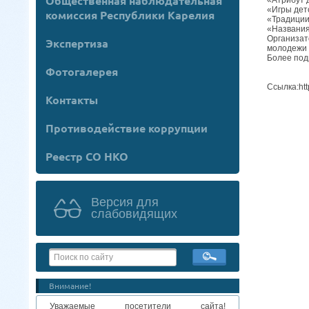
Общественная наблюдательная
«Игры дет
комиссия Республики Карелия
«Традиции
«Названия
Организат
Экспертиза
молодежи 
Более под
Фотогалерея
Ссылка:htt
Контакты
Противодействие коррупции
Реестр СО НКО
Версия для
слабовидящих
Внимание!
Уважаемые посетители сайта!