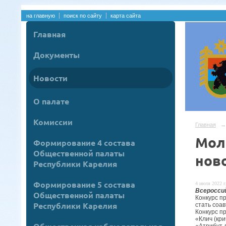
на главную
поиск по сайту
карта сайта
Главная
Документы
Новости
О палате
Комиссии
Главная
→
Мол
Формирование 4 состава
Общественной палаты
нов
Республики Карелия
Формирование 5 состава
4 июля 2022 г
Всероссий
Общественной палаты
Конкурс п
Республики Карелия
стать соа
Конкурс п
«Клич (кри
«Атрибут 