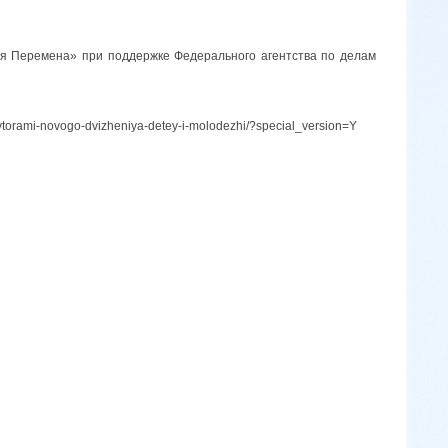
я Перемена» при поддержке Федерального агентства по делам
oavtorami-novogo-dvizheniya-detey-i-molodezhi/?special_version=Y