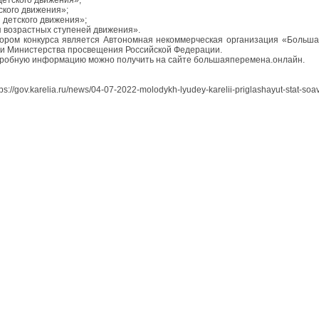
ского движения»;
 детского движения»;
 возрастных ступеней движения».
ором конкурса является Автономная некоммерческая организация «Больша
и Министерства просвещения Российской Федерации.
робную информацию можно получить на сайте большаяперемена.онлайн.
ps://gov.karelia.ru/news/04-07-2022-molodykh-lyudey-karelii-priglashayut-stat-s