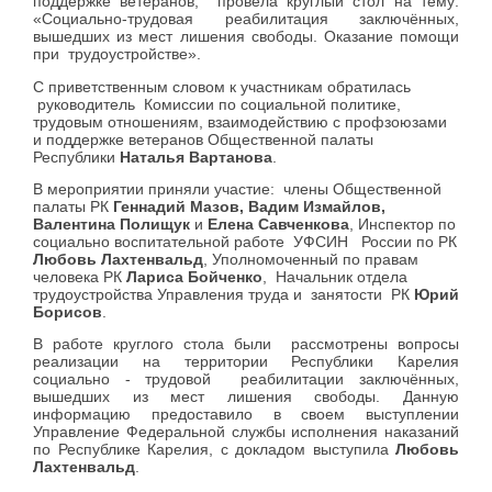
поддержке ветеранов, провела круглый стол на тему:
«Социально-трудовая реабилитация заключённых,
вышедших из мест лишения свободы. Оказание помощи
при трудоустройстве».
С приветственным словом к участникам обратилась
руководитель Комиссии по социальной политике,
трудовым отношениям, взаимодействию с профзоюзами
и поддержке ветеранов Общественной палаты
Республики
Наталья Вартанова
.
В мероприятии приняли участие: члены Общественной
палаты РК
Геннадий Мазов, Вадим Измайлов,
Валентина Полищук
и
Елена Савченкова
, Инспектор по
социально воспитательной работе УФСИН России по РК
Любовь Лахтенвальд
, Уполномоченный по правам
человека РК
Лариса Бойченко
, Начальник отдела
трудоустройства Управления труда и занятости РК
Юрий
Борисов
.
В работе круглого стола были рассмотрены вопросы
реализации на территории Республики Карелия
социально - трудовой реабилитации заключённых,
вышедших из мест лишения свободы. Данную
информацию предоставило в своем выступлении
Управление Федеральной службы исполнения наказаний
по Республике Карелия, с докладом выступила
Любовь
Лахтенвальд
.