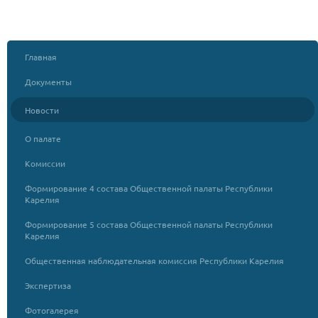
Главная
Документы
Новости
О палате
Комиссии
Формирование 4 состава Общественной палаты Республики
Карелия
Формирование 5 состава Общественной палаты Республики
Карелия
Общественная наблюдательная комиссия Республики Карелия
Экспертиза
Фотогалерея