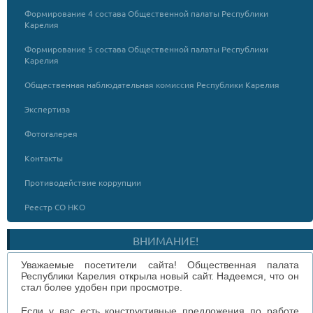
Формирование 4 состава Общественной палаты Республики
Карелия
Формирование 5 состава Общественной палаты Республики
Карелия
Общественная наблюдательная комиссия Республики Карелия
Экспертиза
Фотогалерея
Контакты
Противодействие коррупции
Реестр СО НКО
ВНИМАНИЕ!
Уважаемые посетители сайта! Общественная палата
Республики Карелия открыла новый сайт. Надеемся, что он
стал более удобен при просмотре.
Если у вас есть конструктивные предложения по работе