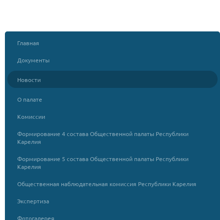
Главная
Документы
Новости
О палате
Комиссии
Формирование 4 состава Общественной палаты Республики
Карелия
Формирование 5 состава Общественной палаты Республики
Карелия
Общественная наблюдательная комиссия Республики Карелия
Экспертиза
Фотогалерея