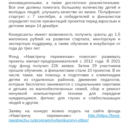
инновационными, а также достаточно реалистичными.
Все они должны помогать большому количеству детей и
молодых людей, улучшать качество их жизни. Полуфинал
стартует с 7 сентября, а победителей и финалистов
определят после презентаций проектов перед взрослым и
детским жюри 14 декабря.
Конкурсанты имеют возможность получить гранты до 1,5
миллиона рублей на развитие стартапа, менторскую и
экспертную поддержку, а также обучение в инкубаторе от
года до трех лет.
Фонд «Навстречу переменам» помогает развивать
проекты импакт-предпринимателей с 2012 года. В 2021
году фонд получил 226 заявок. Затем 29 участников
прошли обучение, а финалистами стали 10 проектов. В их
числе такие, как помощь в подготовке к олимпиадам
детям из отдаленных районов, движение педагогов,
которые бесплатно занимаются с социальными сиротами
и детьми из малообеспеченных семей, сбор и ремонт
ненужной компьютерной техники для передачи
нуждающимся, фитнес для глухих и слабослышащих
людей и другие.
Заявку на конкурс можно подать на сайте фонда
«Навстречу переменам»:
http://https://fond-
navstrechu.ru/programmy/konkursnyj-otbor/