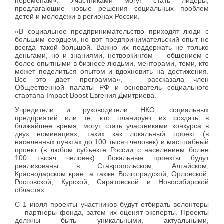
переменам». Участниками могут стать лидеры,
предлагающие новые решения социальных проблем
детей и молодежи в регионах России.
«В социальное предпринимательство приходят люди с
большим сердцем, но вот предпринимательский опыт не
всегда такой большой. Важно их поддержать не только
деньгами, но и знаниями, нетворкингом — общением с
более опытными в бизнесе людьми, менторами, теми, кто
может поделиться опытом и вдохновить на достижения.
Все это дает программа», — рассказала член
Общественной палаты РФ и основатель социального
стартапа Impact Boost Евгения Дмитриева.
Учредители и руководители НКО, социальных
предприятий или те, кто планирует их создать в
ближайшее время, могут стать участниками конкурса в
двух номинациях, таких как локальный проект (в
населенных пунктах до 100 тысяч человек) и масштабный
проект (в любом субъекте России с населением более
100 тысяч человек). Локальные проекты будут
реализованы в Ставропольском, Алтайском,
Краснодарском крае, а также Волгоградской, Орловской,
Ростовской, Курской, Саратовской и Новосибирской
областях.
С 1 июля проекты участников будут отбирать волонтеры
— партнеры фонда, затем их оценят эксперты. Проекты
должны быть уникальными, актуальными,