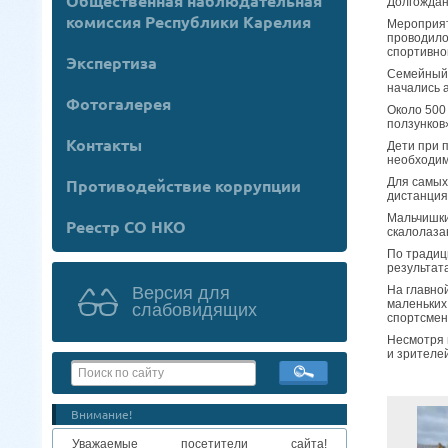
Общественная наблюдательная
Долгождан
комиссия Республики Карелия
Мероприят
проводило
спортивно
Экспертиза
Семейный 
начались 
Фотогалерея
Около 500
ползунков
Контакты
Дети при 
необходим
Для самых
Противодействие коррупции
дистанция
Мальчишки
Реестр СО НКО
скалолаза
По традиц
результат
На главно
Версия для
маленьких
слабовидящих
спортсмен
Несмотря 
и зрителей
Внимание!
Уважаемые посетители сайта!