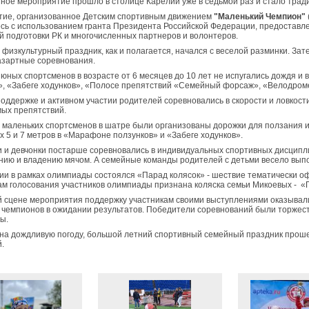
ное мероприятие прошло в столице Карелии уже в седьмой раз и стало трад
ие, организованное Детским спортивным движением
"Маленький Чемпион"
сь с использованием гранта Президента Российской Федерации, предоставл
й подготовки РК и многочисленных партнеров и волонтеров.
физкультурный праздник, как и полагается, начался с веселой разминки. За
азартные соревнования.
 юных спортсменов в возрасте от 6 месяцев до 10 лет не испугались дождя 
», «Забеге ходунков», «Полосе препятствий «Семейный форсаж», «Велодром
поддержке и активном участии родителей соревновались в скорости и ловкос
ых препятствий.
 маленьких спортсменов в шатре были организованы дорожки для ползания 
х 5 и 7 метров в «Марафоне ползунков» и «Забеге ходунков».
 и девчонки постарше соревновались в индивидуальных спортивных дисциплин
нию и владению мячом. А семейные команды родителей с детьми весело вы
ии в рамках олимпиады состоялся «Парад колясок» - шествие тематически 
ам голосования участников олимпиады признана коляска семьи Микоевых - «
й сцене мероприятия поддержку участникам своими выступлениями оказывал
 чемпионов в ожидании результатов. Победители соревнований были торжес
ы.
на дождливую погоду, большой летний спортивный семейный праздник прошел
.