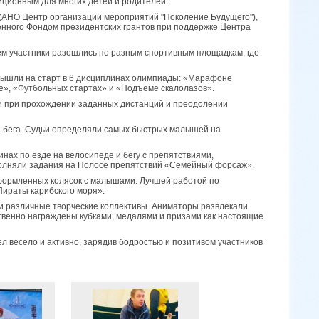
иционным для многих детей и родителей.
(АНО Центр организации мероприятий "Поколение Будущего"),
енного Фондом президентских грантов при поддержке Центра
тем участники разошлись по разным спортивным площадкам, где
и вышли на старт в 6 дисциплинах олимпиады: «Марафоне
е», «Футбольных стартах» и «Подъеме скалолазов».
ти при прохождении заданных дистанций и преодолении
и бега. Судьи определяли самых быстрых малышей на
ах по езде на велосипеде и бегу с препятствиями,
полняли задания на Полосе препятствий «Семейный форсаж».
оформленных колясок с малышами. Лучшей работой по
Пираты карибского моря».
и различные творческие коллективы. Аниматоры развлекали
твенно награждены кубками, медалями и призами как настоящие
 весело и активно, зарядив бодростью и позитивом участников