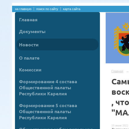
на главную
поиск по сайту
карта сайта
Главная
Документы
Новости
О палате
Комиссии
Главная
→
Сам
Формирование 4 состава
Общественной палаты
воск
Республики Карелия
, ч
Формирование 5 состава
"МА
Общественной палаты
Республики Карелия
19 июня 2022 