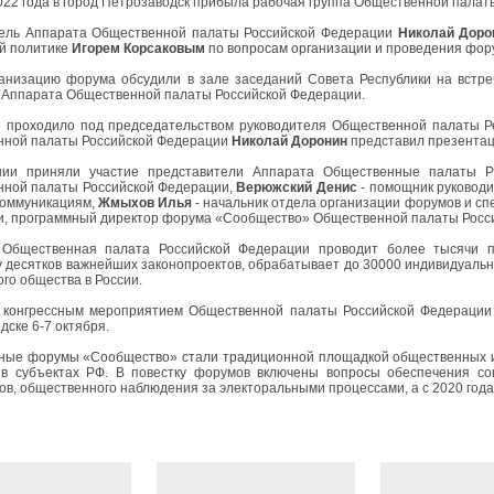
022 года в город Петрозаводск прибыла рабочая группа Общественной пала
тель Аппарата Общественной палаты Российской Федерации
Николай Доро
й политике
Игорем Корсаковым
по вопросам организации и проведения фору
анизацию форума обсудили в зале заседаний Совета Республики на встре
 Аппарата Общественной палаты Российской Федерации.
 проходило под председательством руководителя Общественной палаты 
ной палаты Российской Федерации
Николай Доронин
представил презентац
нии приняли участие представители Аппарата Общественные палаты 
ной палаты Российской Федерации,
Верюжский Денис
- помощник руковод
коммуникациям,
Жмыхов Илья
- начальник отдела организации форумов и с
, программный директор форума «Сообщество» Общественной палаты Росс
 Общественная палата Российской Федерации проводит более тысячи п
у десятков важнейших законопроектов, обрабатывает до 30000 индивидуаль
ого общества в России.
конгрессным мероприятием Общественной палаты Российской Федерации 
дске 6-7 октября.
ные форумы «Сообщество» стали традиционной площадкой общественных и 
в субъектах РФ. В повестку форумов включены вопросы обеспечения соц
ов, общественного наблюдения за электоральными процессами, а с 2020 год