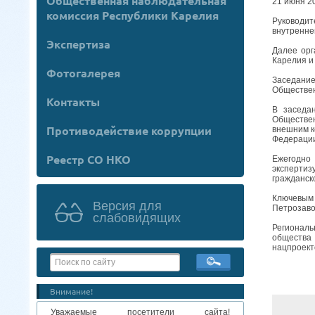
Общественная наблюдательная
21 июня 2
комиссия Республики Карелия
Руководи
внутренне
Экспертиза
Далее орг
Карелия и
Фотогалерея
Заседание
Обществен
Контакты
В заседа
Обществен
Противодействие коррупции
внешним 
Федерации
Реестр СО НКО
Ежегодно
экспертиз
гражданск
Ключевым 
Версия для
Петрозаво
слабовидящих
Региональ
общества 
нацпроект
Внимание!
Уважаемые посетители сайта!