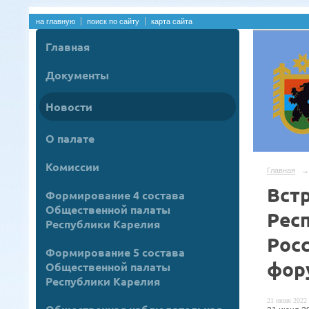
на главную
поиск по сайту
карта сайта
Главная
Документы
Новости
О палате
Комиссии
Главная
→
Вст
Формирование 4 состава
Общественной палаты
Рес
Республики Карелия
Рос
Формирование 5 состава
фор
Общественной палаты
Республики Карелия
21 июня 2022 