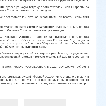
ты Российской Федерации по организации форума «Сообщество».
нин
провел рабочую встречу с заместителем Главы Карелии по
ма «Сообщество» в г. Петрозаводске.
че представителей органов исполнительной власти Республики
Республики Карелия
Любови Кулаковой
. Руководитель Аппарата
ию о Форуме «Сообщество» и его организации.
РФ:
Кошелев Алексей
- заместитель руководителя Аппарата
ителя Аппарата Общественной палаты Российской Федерации по
пециальных проектов Аппарата Общественной палаты Российской
ийской Федерации
Юрченко Дарья
.
убличных мероприятий на территории России, осуществляет
ных обращений граждан и готовит ежегодный Доклад о состоянии
является форум «Сообщество». В 2022 году форум пройдет в
экспертных дискуссий, формой эффективного диалога власти и
иального благополучия россиян, реализации и корректировки
а — и вопросы преодоления последствий пандемии и многие др.