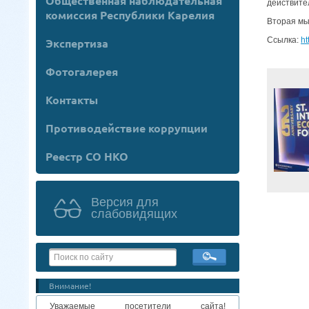
Общественная наблюдательная
действител
комиссия Республики Карелия
Вторая мы
Ссылка:
h
Экспертиза
Фотогалерея
Контакты
Противодействие коррупции
Реестр СО НКО
Версия для
слабовидящих
Внимание!
Уважаемые посетители сайта!