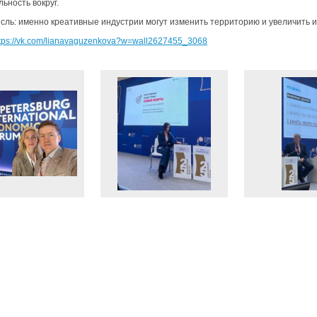
ьность вокруг.
сль: именно креативные индустрии могут изменить территорию и увеличить и
ttps://vk.com/lianavaguzenkova?w=wall2627455_3068