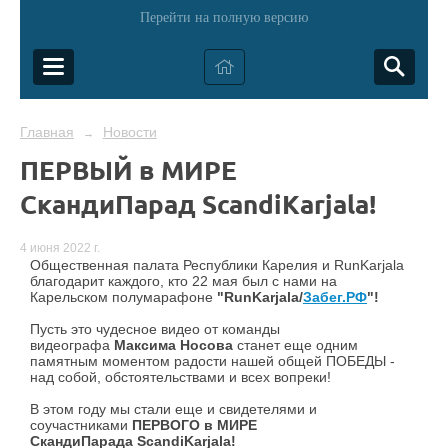
Перейти на полную версию
Главная
Новости
→
ПЕРВЫЙ в МИРЕ
СкандиПарад ScandiKarjala!
4 июня 2022 г.
Общественная палата Республики Карелия и RunKarjala
благодарит каждого, кто 22 мая был с нами на
Карельском полумарафоне
"RunKarjala/
Забег.РФ
"!
Пусть это чудесное видео от команды
видеографа
Максима Носова
станет еще одним
памятным моментом радости нашей общей ПОБЕДЫ -
над собой, обстоятельствами и всех вопреки!
В этом году мы стали еще и свидетелями и
соучастниками
ПЕРВОГО в МИРЕ
СкандиПарада ScandiKarjala!