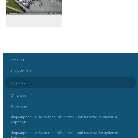
Главная
Документы
Новости
О палате
Комиссии
Формирование 4 состава Общественной палаты Республики
Карелия
Формирование 5 состава Общественной палаты Республики
Карелия