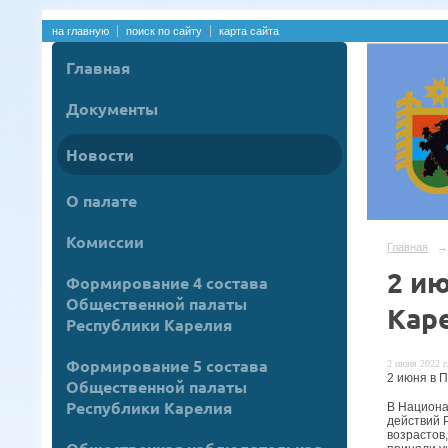
на главную
поиск по сайту
карта сайта
Главная
Документы
Новости
О палате
Комиссии
Главная
→
2 и
Формирование 4 состава
Общественной палаты
Кар
Республики Карелия
Формирование 5 состава
2 июня 2022 г
2 июня в 
Общественной палаты
Республики Карелия
В Национа
действий 
возрастов