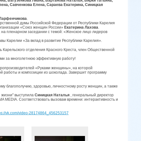
на, Вагузенкова Лиана, Вартанова Наталья, Вирки Татьяна,
лена, Савченкова Елена, Сараева Екатерина, Синицкая
Парфенчикова
.
арственной думы Российской Федерации от Республики Карелия
организации «Союз женщин России»
Екатерина
Лахова
.
 на пленарном заседании с темой: «Женское лицо лидеров
авы Карелии «За вклад в развитие Республики Карелия».
ь Карельского отделения Красного Креста, член Общественной
ами за многолетнюю эффективную работу!
аропроизводителей «Руками женщины», на которой
ой работы и композиции из шоколада. Завершит программу
у благополучию, здоровью, личностному росту женщин, а также
 жизни" выступила
Синицкая Наталья
, генеральный директор
A MEDIA. Соответствовать вызовам времени: интерактивность и
tps://vk.com/video-28174864_456253157