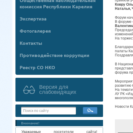
Общественная наблюдательная
приняли у
Ковру Оль
комиссия Республики Карелия
Наталья, 
Форум нач
Экспертиза
В форуме 
Валентин
Фотогалерея
Председат
изменений
На торжес
Контакты
Благодарн
палаты Ка
Противодействие коррупции
Поздравля
В Национа
Реестр СО НКО
представл
форума пр
Мероприят
развитию 
Версия для
На темати
слабовидящих
АУ РК «Из
многополя
Новости Ка
Внимание!
Уважаемые посетители сайта!