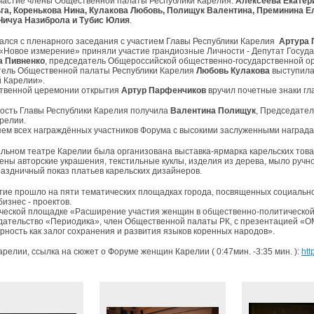
частие члены Общественной палаты Республики Карелия:
Алексеева Екатери
га, Коренькова Нина, Кулакова Любовь, Полищук Валентина, Преминина Е
Чичуа Назиброла и Тубис Юлия
.
ался с пленарного заседания с участием Главы Республики Карелия
Артура 
«Новое измерение» приняли участие грандиозные Личности - Депутат Госуд
а Пивненко
, председатель Общероссийской общественно-государственной 
ель Общественной палаты Республики Карелия
Любовь Кулакова
выступила
 Карелии».
твенной церемонии открытия
Артур Парфенчиков
вручил почетные знаки гл
ость Главы Республики Карелия получила
Валентина Полищук
, Председател
релии.
ем всех награждённых участников Форума с высокими заслуженными наград
льном театре Карелии была организована выставка-ярмарка карельских тов
ены авторские украшения, текстильные куклы, изделия из дерева, мыло ручн
аздничный показ платьев карельских дизайнеров.
ие прошло на пяти тематических площадках города, посвященных социальном
бизнес - проектов.
ческой площадке «Расширение участия женщин в общественно-политической
дательство «Периодика», член Общественной палаты РК, с презентацией «OM
рность как залог сохранения и развития языков коренных народов».
релии, ссылка на сюжет о Форуме женщин Карелии ( 0:47мин. -3:35 мин. ):
ht