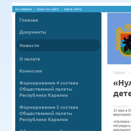
на главную
поиск по сайту
карта сайта
Главная
Документы
Новости
О палате
Комиссии
Главная
→
«Ну
Формирование 4 состава
Общественной палаты
дет
Республики Карелия
Формирование 5 состава
31 мая 2022 г.
31 мая в 
Общественной палаты
мероприят
Республики Карелия
«Нулевое 
обсуждать
школьного