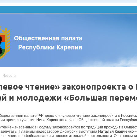
Новости
левое чтение» законопроекта о
ей и молодежи «Большая перем
Общественной палате РФ прошло «нулевое чтение» законопроекта о Российс
ии приняла участие
Нина Коренькова
, член Общественной палаты Республи
чтение» внесенных в Госдуму законопроектов по традиции проходит в Общест
 депутаты. Главным модератором дискуссии выступила
Наталья Кравченко
–
, среднего профобразования и просветительской деятельности. Она напомни