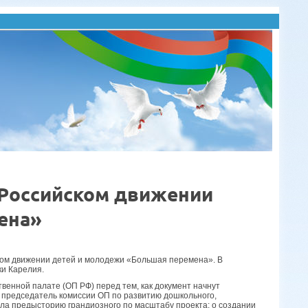
 Российском движении
ена»
ком движении детей и молодежи «Большая перемена». В
ки Карелия.
венной палате (ОП РФ) перед тем, как документ начнут
 председатель комиссии ОП по развитию дошкольного,
ла предысторию грандиозного по масштабу проекта: о создании