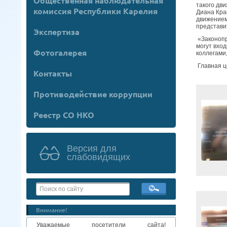
Общественная наблюдательная
такого дв
комиссия Республики Карелия
Диана Кра
движением
предста
Экспертиза
«Законопр
могут вход
Фотогалерея
коллегами
Главная ц
Контакты
Противодействие коррупции
Реестр СО НКО
Версия для
слабовидящих
Внимание!
Уважаемые посетители сайта!