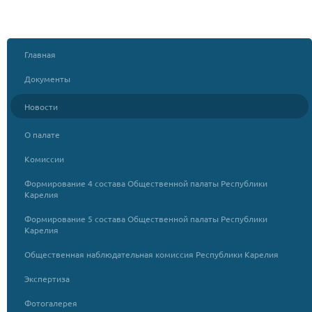
Главная
Документы
Новости
О палате
Комиссии
Формирование 4 состава Общественной палаты Республики
Карелия
Формирование 5 состава Общественной палаты Республики
Карелия
Общественная наблюдательная комиссия Республики Карелия
Экспертиза
Фотогалерея