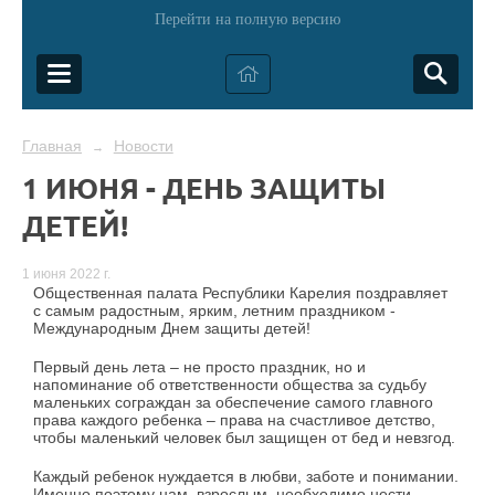
Перейти на полную версию
Главная
Новости
→
1 ИЮНЯ - ДЕНЬ ЗАЩИТЫ
ДЕТЕЙ!
1 июня 2022 г.
Общественная палата Республики Карелия поздравляет
с самым радостным, ярким, летним праздником -
Международным Днем защиты детей!
Первый день лета – не просто праздник, но и
напоминание об ответственности общества за судьбу
маленьких сограждан за обеспечение самого главного
права каждого ребенка – права на счастливое детство,
чтобы маленький человек был защищен от бед и невзгод.
Каждый ребенок нуждается в любви, заботе и понимании.
Именно поэтому нам, взрослым, необходимо нести