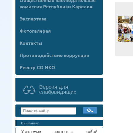
Общественная наблюдательная
комиссия Республики Карелия
Экспертиза
Фотогалерея
Контакты
Противодействие коррупции
Реестр СО НКО
Версия для
слабовидящих
Внимание!
Уважаемые посетители сайта!