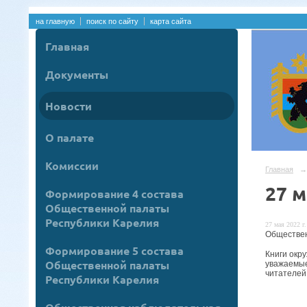
на главную
поиск по сайту
карта сайта
Главная
Документы
Новости
О палате
Комиссии
Главная
→
27 м
Формирование 4 состава
Общественной палаты
Республики Карелия
27 мая 2022 г.
Обществен
Формирование 5 состава
Книги окру
Общественной палаты
уважаемые
читателей
Республики Карелия