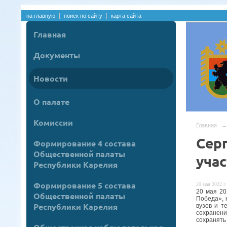
на главную
поиск по сайту
карта сайта
Главная
Документы
Новости
О палате
Комиссии
Главная
→
Сер
Формирование 4 состава
Общественной палаты
уча
Республики Карелия
Формирование 5 состава
20 мая 2022 г.
20 мая 20
Общественной палаты
Победа», 
Республики Карелия
вузов и т
сохранени
сохранять