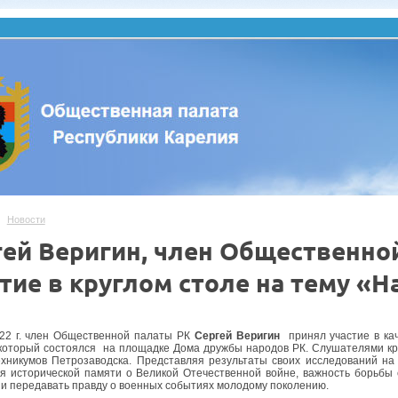
Новости
гей Веригин, член Общественно
стие в круглом столе на тему «
22 г. член Общественной палаты РК
Сергей Веригин
принял участие в кач
который состоялся на площадке Дома дружбы народов РК. Слушателями кр
ехникумов Петрозаводска. Представляя результаты своих исследований на
я исторической памяти о Великой Отечественной войне, важность борьбы 
 и передавать правду о военных событиях молодому поколению.