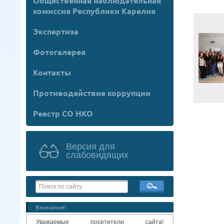
Общественная наблюдательная
комиссия Республики Карелия
Экспертиза
Фотогалерея
Контакты
Противодействие коррупции
Реестр СО НКО
Версия для
слабовидящих
Внимание!
Уважаемые посетители сайта!