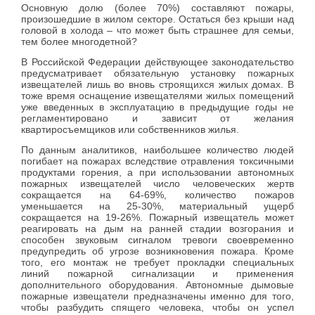
Основную долю (более 70%) составляют пожары,
произошедшие в жилом секторе. Остаться без крыши над
головой в холода – что может быть страшнее для семьи,
тем более многодетной?
В Российской Федерации действующее законодательство
предусматривает обязательную установку пожарных
извещателей лишь во вновь строящихся жилых домах. В
тоже время оснащение извещателями жилых помещений
уже введенных в эксплуатацию в предыдущие годы не
регламентировано и зависит от желания
квартиросъемщиков или собственников жилья.
По данным аналитиков, наибольшее количество людей
погибает на пожарах вследствие отравления токсичными
продуктами горения, а при использовании автономных
пожарных извещателей число человеческих жертв
сокращается на 64-69%, количество пожаров
уменьшается на 25-30%, материальный ущерб
сокращается на 19-26%. Пожарный извещатель может
реагировать на дым на ранней стадии возгорания и
способен звуковым сигналом тревоги своевременно
предупредить об угрозе возникновения пожара. Кроме
того, его монтаж не требует прокладки специальных
линий пожарной сигнализации и применения
дополнительного оборудования. Автономные дымовые
пожарные извещатели предназначены именно для того,
чтобы разбудить спящего человека, чтобы он успел