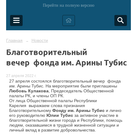
Перейти на полную версию
Главная
Новости
→
Благотворительный
вечер фонда им. Арины Тубис
27 апреля 2022 г.
27 апреля состоялся благотворительный вечер фонда
им. Арины Тубис. На мероприятие были приглашены
Любовь Кулакова
, Предеседатель Общественной
палаты РК, и члены ОП РК.
От лица Общественной палаты Республики
Карелия выражаем слова признания
Благотворительному
Фонду им. Арины Тубис
и лично
его руководителю
Юлии Тубис
за активное участие в
благотворительной жизни города и Республики, помощь
людям, оказавшимся в трудной жизненной ситуации и
личный вклад в развитие добровольчества.