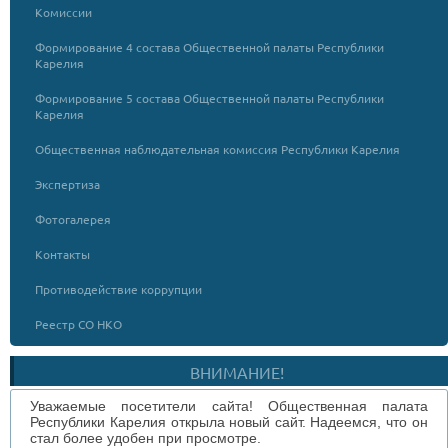
Комиссии
Формирование 4 состава Общественной палаты Республики
Карелия
Формирование 5 состава Общественной палаты Республики
Карелия
Общественная наблюдательная комиссия Республики Карелия
Экспертиза
Фотогалерея
Контакты
Противодействие коррупции
Реестр СО НКО
ВНИМАНИЕ!
Уважаемые посетители сайта! Общественная палата
Республики Карелия открыла новый сайт. Надеемся, что он
стал более удобен при просмотре.