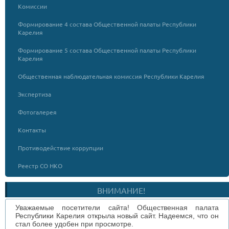
Комиссии
Формирование 4 состава Общественной палаты Республики
Карелия
Формирование 5 состава Общественной палаты Республики
Карелия
Общественная наблюдательная комиссия Республики Карелия
Экспертиза
Фотогалерея
Контакты
Противодействие коррупции
Реестр СО НКО
ВНИМАНИЕ!
Уважаемые посетители сайта! Общественная палата
Республики Карелия открыла новый сайт. Надеемся, что он
стал более удобен при просмотре.