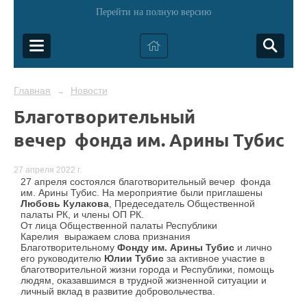
Перейти на полную версию
Главная
Новости
→
Благотворительный
вечер фонда им. Арины Тубис
27 апреля 2022 г.
27 апреля состоялся благотворительный вечер фонда
им. Арины Тубис. На мероприятие были приглашены
Любовь Кулакова
, Предеседатель Общественной
палаты РК, и члены ОП РК.
От лица Общественной палаты Республики
Карелия выражаем слова признания
Благотворительному
Фонду им. Арины Тубис
и лично
его руководителю
Юлии Тубис
за активное участие в
благотворительной жизни города и Республики, помощь
людям, оказавшимся в трудной жизненной ситуации и
личный вклад в развитие добровольчества.