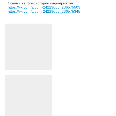
Ссылки на фотоистории мероприятия:
https://vk.com/album-24229083_286575503
https://vk.com/album-24229083_286575345