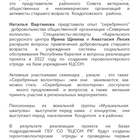
это представители районного Совета ветеранов,
общественных и некоммерческих организаций и
активисты старшего возраста
Кондопожского
района..
Наталья Вартанова
представила опыт "серебряного"
добровольчества общественной организации «Северные
колокола». Специалисты-эксперты «Карельского
ресурсного центра
Ирина Щекина
и
Анастасия Лесик
раскрыли вопросы привлечения добровольцев старшего
возраста в учреждения системы социального
обслуживания Республики Карелия и вопросы реализации
проекта в 2022 году по созданию героволонтерского
отряда
на базе учреждения КЦСОН.
Активные участниками семинара , узнали
, кто такие
«Серебряные волонтеры» ,чем они
занимаются, как
можно стать
«Серебряным
волонтером» ,поступило
много предложений
и вопросов, а также
желание
принять участие в региональных мероприятиях.
Пенсионеры
из
вокальной
группы «Музыкальная
шкатулка»
выступили перед нами
с концертом,
они
выступают перед
населением
Кондопоги
и в районах.
В результате реализации проекта на базах
подразделений ГБУ СО "КЦСОН РК" будут созданы
геронтоволонтерские
отряды и проведены первые