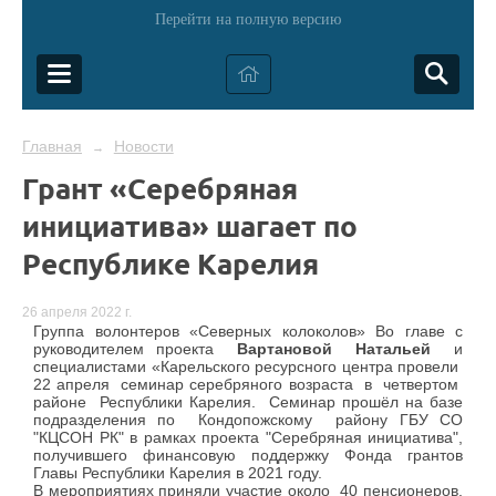
Перейти на полную версию
Главная
Новости
→
Грант «Серебряная
инициатива» шагает по
Республике Карелия
26 апреля 2022 г.
Группа волонтеров «Северных колоколов» Во главе с
руководителем проекта
Вартановой
Натальей
и
специалистами «Карельского ресурсного центра провели
22 апреля
семинар серебряного возраста
в
четвертом
районе
Республики Карелия.
Семинар прошёл на базе
подразделения по
Кондопожскому
району ГБУ СО
"КЦСОН РК" в рамках проекта "Серебряная инициатива",
получившего финансовую поддержку Фонда грантов
Главы Республики Карелия в 2021 году.
В мероприятиях приняли участие около
40 пенсионеров,