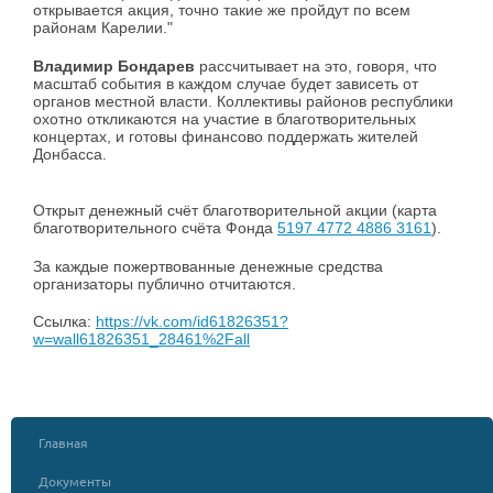
открывается акция, точно такие же пройдут по всем
районам Карелии."
Владимир Бондарев
рассчитывает на это, говоря, что
масштаб события в каждом случае будет зависеть от
органов местной власти. Коллективы районов республики
охотно откликаются на участие в благотворительных
концертах, и готовы финансово поддержать жителей
Донбасса.
Открыт денежный счёт благотворительной акции (карта
благотворительного счёта Фонда
5197 4772 4886 3161
).
За каждые пожертвованные денежные средства
организаторы публично отчитаются.
Ссылка:
https://vk.com/id61826351?
w=wall61826351_28461%2Fall
Главная
Документы