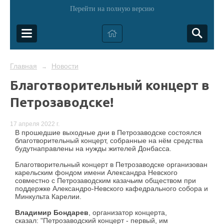
Перейти на полную версию
Главная
Новости
→
Благотворительный концерт в
Петрозаводске!
17 апреля 2022 г.
В прошедшие выходные дни в Петрозаводске состоялся
благотворительный концерт, собранные на нём средства
будутнаправлены на нужды жителей Донбасса.
Благотворительный концерт в Петрозаводске организован
карельским фондом имени Александра Невского
совместно с
Петрозаводским казачьим обществом при
поддержке Александро-Невского кафедрального собора и
Минкульта Карелии.
Владимир Бондарев
, организатор концерта,
сказал: "Петрозаводский концерт - первый, им