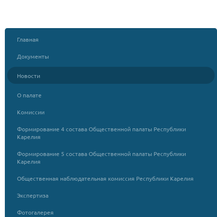
Главная
Документы
Новости
О палате
Комиссии
Формирование 4 состава Общественной палаты Республики
Карелия
Формирование 5 состава Общественной палаты Республики
Карелия
Общественная наблюдательная комиссия Республики Карелия
Экспертиза
Фотогалерея