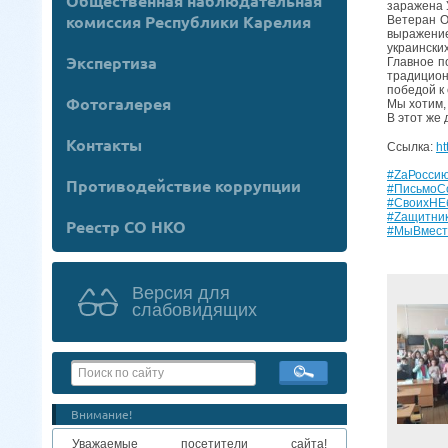
Общественная наблюдательная
заражена 
комиссия Республики Карелия
Ветеран 
выражение
украински
Экспертиза
Главное п
традицион
победой к
Фотогалерея
Мы хотим,
В этот же
Контакты
Ссылка:
ht
#ZаРосси
Противодействие коррупции
#ПисьмоС
#СвоихНЕ
#Zащитни
Реестр СО НКО
#МыВмест
Версия для
слабовидящих
Внимание!
Уважаемые посетители сайта!