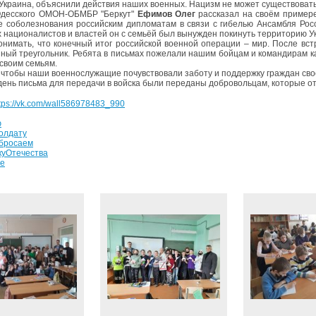
Украина, объяснили действия наших военных. Нацизм не может существовать б
Одесского ОМОН-ОБМБР "Беркут"
Ефимов Олег
рассказал на своём примере 
 соболезнования российским дипломатам в связи с гибелью Ансамбля Росс
х националистов и властей он с семьёй был вынужден покинуть территорию У
онимать, что конечный итог российской военной операции – мир. После вс
ный треугольник. Ребята в письмах пожелали нашим бойцам и командирам к
 своим семьям.
 чтобы наши военнослужащие почувствовали заботу и поддержку граждан сво
 день письма для передачи в войска были переданы добровольцам, которые о
tps://vk.com/wall586978483_990
ю
олдату
бросаем
куОтечества
е