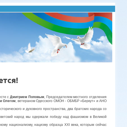
ется!
есте с
Дмитрием Поповым
, Председателем местного отделения
м Олегом
, ветераном Одесского ОМОН - ОБМБР «Беркут» и АНО
сторического и духовного пространства, два братских народа со
советский народ мы одержали победу над фашизмом в Великой
кому национализму, нацизму образца XXI века, которым сейчас