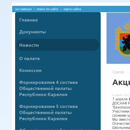
на главную
поиск по сайту
карта сайта
Главная
Документы
Новости
О палате
Комиссии
Главная
→
Акц
Формирование 4 состава
Общественной палаты
Республики Карелия
8 апреля 2022 
7 апреля
ДОСААФ Ро
Формирование 5 состава
"Безопасн
Общественной палаты
Участники
схожими ц
Республики Карелия
Мы вместе
Отечестве
Школьника