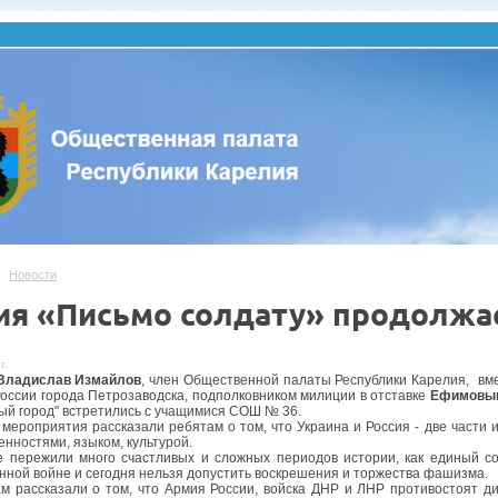
Новости
ия «Письмо солдату» продолжа
г.
Владислав Измайлов
, член Общественной палаты Республики Карелия, вм
ссии города Петрозаводска, подполковником милиции в отставке
Ефимовы
ый город" встретились с учащимися СОШ № 36.
 мероприятия рассказали ребятам о том, что Украина и Россия - две части и
енностями, языком, культурой.
 пережили много счастливых и сложных периодов истории, как единый 
нной войне и сегодня нельзя допустить воскрешения и торжества фашизма.
м рассказали о том, что Армия России, войска ДНР и ЛНР противостоят ди