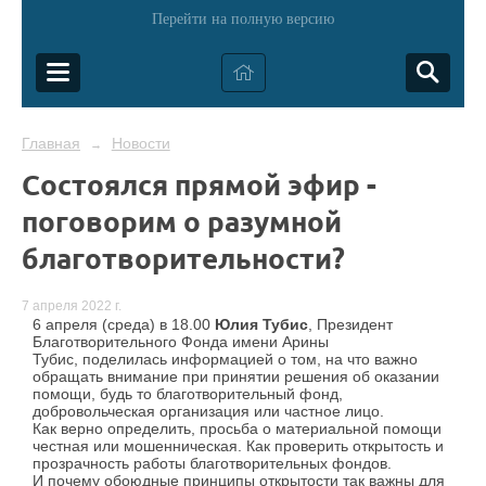
Перейти на полную версию
Главная
Новости
→
Состоялся прямой эфир -
поговорим о разумной
благотворительности?
7 апреля 2022 г.
6 апреля (среда) в 18.00
Юлия Тубис
, Президент
Благотворительного Фонда имени Арины
Тубис, поделилась информацией о том, на что важно
обращать внимание при принятии решения об оказании
помощи, будь то благотворительный фонд,
добровольческая организация или частное лицо.
Как верно определить, просьба о материальной помощи
честная или мошенническая. Как проверить открытость и
прозрачность работы благотворительных фондов.
И почему обоюдные принципы открытости так важны для