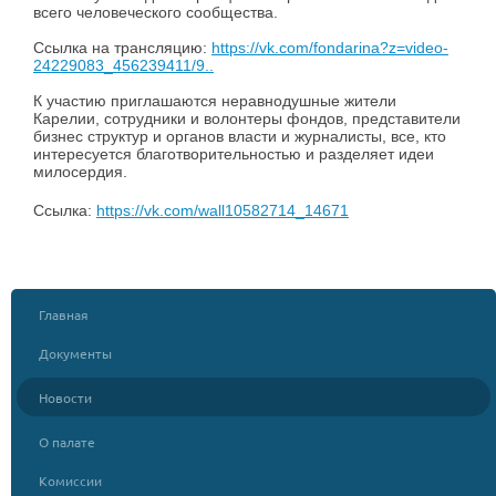
всего человеческого сообщества.
Ссылка на трансляцию:
https://vk.com/fondarina?z=video-
24229083_456239411/9..
К участию приглашаются неравнодушные жители
Карелии, сотрудники и волонтеры фондов, представители
бизнес структур и органов власти и журналисты, все, кто
интересуется благотворительностью и разделяет идеи
милосердия.
Ссылка:
https://vk.com/wall10582714_14671
Главная
Документы
Новости
О палате
Комиссии