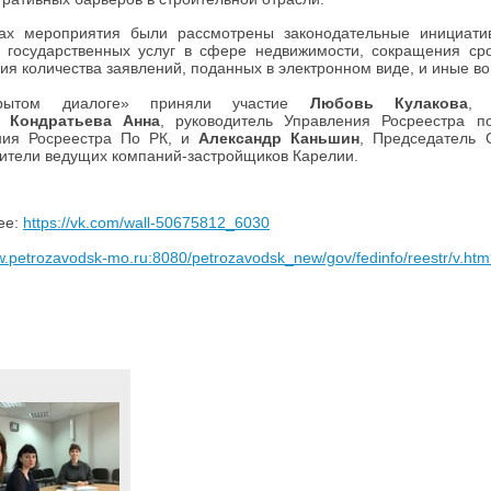
х мероприятия были рассмотрены законодательные инициати
 государственных услуг в сфере недвижимости, сокращения сро
ия количества заявлений, поданных в электронном виде, и иные в
рытом диалоге» приняли участие
Любовь Кулакова
, 
я,
Кондратьева Анна
, руководитель Управления Росреестра 
ния Росреестра По РК, и
Александр Каньшин
, Председатель
ители ведущих компаний-застройщиков Карелии.
ее:
https://vk.com/wall-50675812_6030
ww.petrozavodsk-mo.ru:8080/petrozavodsk_new/gov/fedinfo/reestr/v.h