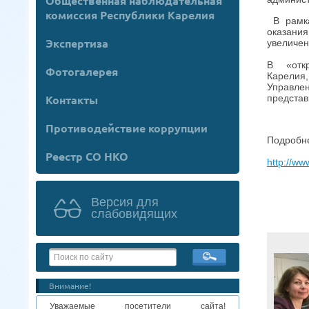
Общественная наблюдательная
комиссия Республики Карелия
В рамка
оказания
Экспертиза
увеличен
В «отк
Фотогалерея
Карели
Управле
представ
Контакты
Противодействие коррупции
Подробн
Реестр СО НКО
http://w
Версия для
слабовидящих
Внимание!
Уважаемые посетители сайта!