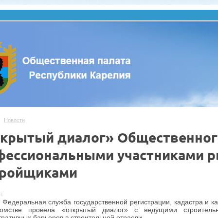
Новости
крытый диалог» Общественного 
фессиональными участниками р
тройщиками
г.
 Федеральная служба государственной регистрации, кадастра и к
омстве провела «открытый диалог» с ведущими строител
ративных барьеров в строительной отрасли.