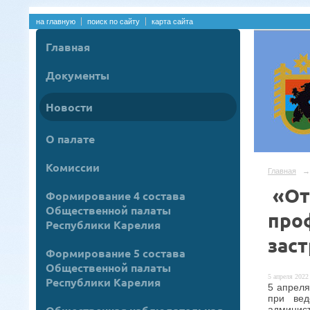
на главную
поиск по сайту
карта сайта
Главная
Документы
Новости
О палате
Комиссии
Главная
→
«От
Формирование 4 состава
Общественной палаты
про
Республики Карелия
зас
Формирование 5 состава
Общественной палаты
5 апреля 2022 
Республики Карелия
5 апреля
при вед
админист