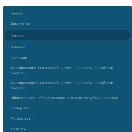
Главная
Документы
Новости
О палате
Комиссии
Формирование 4 состава Общественной палаты Республики
Карелия
Формирование 5 состава Общественной палаты Республики
Карелия
Общественная наблюдательная комиссия Республики Карелия
Экспертиза
Фотогалерея
Контакты