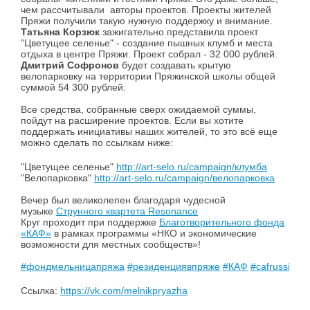
чем рассчитывали авторы проектов. Проекты жителей
Пряжи получили такую нужную поддержку и внимание.
Татьяна Корзюк
зажигательно представила проект
"Цветущее селенье" - создание пышных клумб и места
отдыха в центре Пряжи. Проект собрал - 32 000 рублей.
Дмитрий Софронов
будет создавать крытую
велопарковку на территории Пряжинской школы общей
суммой 54 300 рублей.
Все средства, собранные сверх ожидаемой суммы,
пойдут на расширение проектов. Если вы хотите
поддержать инициативы наших жителей, то это всё еще
можно сделать по ссылкам ниже:
"Цветущее селенье"
http://art-selo.ru/campaign/клумба
"Велопарковка"
http://art-selo.ru/campaign/велопарковка
Вечер был великолепен благодаря чудесной
музыке
Струнного квартета Resonance
Круг проходит при поддержке
Благотворительного фонда
«КАФ»
в рамках программы «НКО и экономические
возможности для местных сообществ»!
#фондмельницапряжа
#резиденциявпряже
#КАФ
#cafrussia
#к
Ссылка:
https://vk.com/melnikpryazha