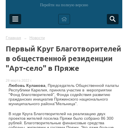
Перейти на полную версию
Главная
Новости
→
Первый Круг Благотворителей
в общественной резиденции
"Арт-село" в Пряже
28 марта 2022 г.
Любовь Кулакова
, Председатель Общественной палаты
Республики Карелия, приняла участие в мероприятии
"Фонд благотворителей", Фонда содействия развитию
гражданских инициатив Пряжинского национального
муниципального района"Мельница".
В ходе Круга Благотворителей на реализацию двух
проектов жителей поселка Пряжи было собрано 86 300
рублей. Благотворительные финансовые средства
собраны жителями и гостями Пряжи. Это даже больше,