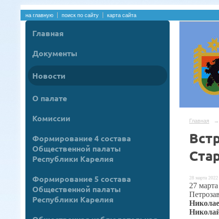
на главную
поиск по сайту
карта сайта
Главная
Документы
Новости
О палате
Комиссии
Главная
→
Вст
Формирование 4 состава
Общественной палаты
Ста
Республики Карелия
Формирование 5 состава
28 марта 2022 
27 марта
Общественной палаты
Петроза
Республики Карелия
Никола
Никола