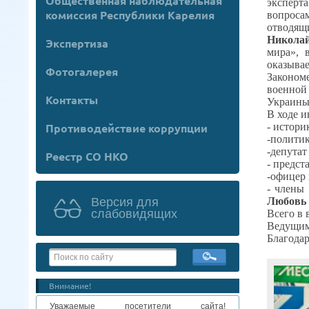
Общественная наблюдательная
эксперт
комиссия Республики Карелия
вопроса
отводящи
Никола
Экспертиза
мира», 
оказывае
Фотогалерея
Закономе
военной
Контакты
Украины
В ходе и
- истори
Противодействие коррупции
-полити
-депутат
Реестр СО НКО
- предст
-офицер 
- члены
Любовь
Версия для
слабовидящих
Всего в 
Ведущим
Благодар
Внимание!
Уважаемые посетители сайта!