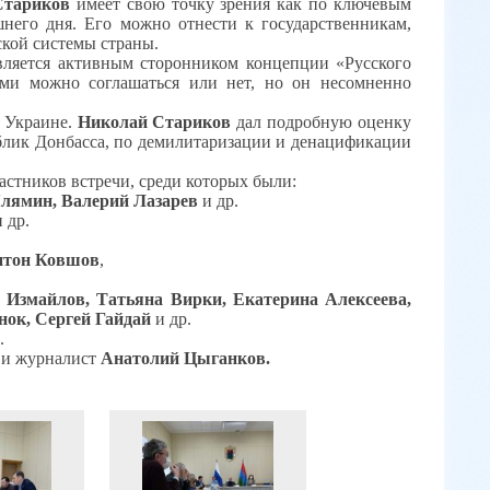
Стариков
имеет свою точку зрения как по ключевым
шнего дня.
Его можно отнести к государственникам,
ской системы страны.
вляется активным сторонником концепции «Русского
ами можно соглашаться или нет, но он несомненно
а Украине.
Николай Стариков
дал подробную оценку
лик Донбасса, по демилитаризации и денацификации
астников встречи, среди которых были:
лямин, Валерий Лазарев
и др.
 др.
нтон Ковшов
,
 Измайлов, Татьяна Вирки, Екатерина Алексеева,
нок, Сергей Гайдай
и др.
.
 и журналист
Анатолий Цыганков.