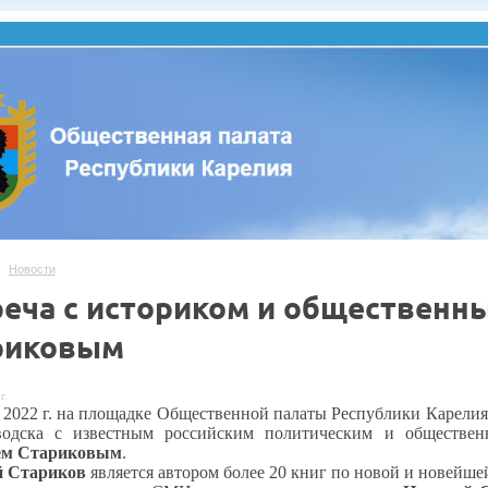
Новости
реча с историком и общественн
риковым
г.
 2022 г. на площадке Общественной палаты Республики Карелия 
водска с известным российским политическим и общественн
ем Стариковым
.
й Стариков
является автором более 20 книг по новой и новейшей