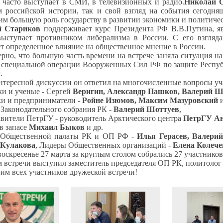
а часто выступает в СМИ, в телевизионных и радио.
Николай 
м российской истории, так и свой взгляд на события сегодня
м большую роль государству в развитии экономики и политиче
й Стариков
поддерживает курс Президента РФ В.В.Путина, я
выступает противником либерализма в России.
С его взгляд
т определенное влияние на общественное мнение в России.
рно, что большую часть времени на встрече заняла ситуация н
 специальной операции Вооруженных Сил РФ по защите Респуб
.
нтересной дискуссии он ответил на многочисленные вопросы уч
ки и ученые - Сергей
Веригин, Александр Пашков, Валерий Ш
ки и предприниматели -
Ройне Изюмов, Максим Мазуровский
и
 Законодательного собрания РК -
Валерий Шоттуев
,
авители ПетрГУ - руководитель Арктического центра
ПетрГУ А
в запасе
Михаил Быков
и др.
 Общественной палаты РК и ОП РФ -
Илья Герасев, Валерий
 Кулакова
, Лидеры Общественных организаций -
Елена Колече
воскресенье 27 марта за круглым столом собрались 27 участников
 встречи выступил заместитель председателя ОП РК, политолог
им всех участников дружеской встречи!