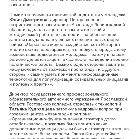
воспитанию.
Помимо значимости физической подготовки у молодежи,
Юлия Дмитриева
, директор Центра военно-
патриотического воспитания «Авангард» Ленинградской
области, сделала акцент на воспитательской и
методической работе, в частности - на обеспечении
защиты государства в условиях ведения новых форм
войны: «Через негативное воздействие сети Интернет
многие факты перевираются, и в первую очередь, этому
воздействию подвергается молодежь. Поэтому в нашем
регионе делается акцент, в частности, на ведении военно-
политической работы. Важно с одной стороны защитить
нашу молодежь от вражеской пропаганды, и с другой
стороны - самим уметь применять информационные
технологии для популяризации созидательных инициатив
и полезных практик».
Директор государственного профессионального
образовательного автономного учреждения Ярославской
области Ростовского колледжа отраслевых технологий
Татьяна Кудрявцева
затронула кадровый вопрос при
создании центра «Авангард» в регионе:
«Организационно-функциональная структура долго
отрабатывалась, поскольку было понятно какие
должностные единицы должны быть в структуре штата, но
тем не менее, были вопросы. Главный акцент сейчас
ведётся на организации учебного процесса, мы прежде