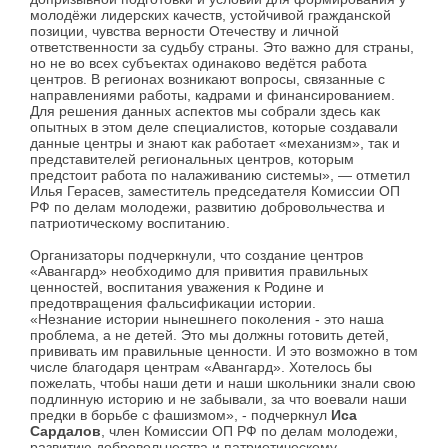
молодёжи лидерских качеств, устойчивой гражданской
позиции, чувства верности Отечеству и личной
ответственности за судьбу страны. Это важно для страны,
но не во всех субъектах одинаково ведётся работа
центров. В регионах возникают вопросы, связанные с
направлениями работы, кадрами и финансированием.
Для решения данных аспектов мы собрали здесь как
опытных в этом деле специалистов, которые создавали
данные центры и знают как работает «механизм», так и
представителей региональных центров, которым
предстоит работа по налаживанию системы», — отметил
Илья Герасев, заместитель председателя Комиссии ОП
РФ по делам молодежи, развитию добровольчества и
патриотическому воспитанию.
Организаторы подчеркнули, что создание центров
«Авангард» необходимо для привития правильных
ценностей, воспитания уважения к Родине и
предотвращения фальсификации истории.
«Незнание истории нынешнего поколения - это наша
проблема, а не детей. Это мы должны готовить детей,
прививать им правильные ценности. И это возможно в том
числе благодаря центрам «Авангард». Хотелось бы
пожелать, чтобы наши дети и наши школьники знали свою
подлинную историю и не забывали, за что воевали наши
предки в борьбе с фашизмом», - подчеркнул
Иса
Сардалов
, член Комиссии ОП РФ по делам молодежи,
развитию добровольчества и патриотическому