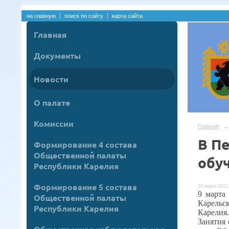
на главную
поиск по сайту
карта сайта
Главная
Документы
Новости
О палате
Комиссии
Главная
→
В Пе
Формирование 4 состава
Общественной палаты
обу
Республики Карелия
Формирование 5 состава
10 марта 2022 
9 марта
Общественной палаты
Карельс
Республики Карелия
Карелия
Занятия