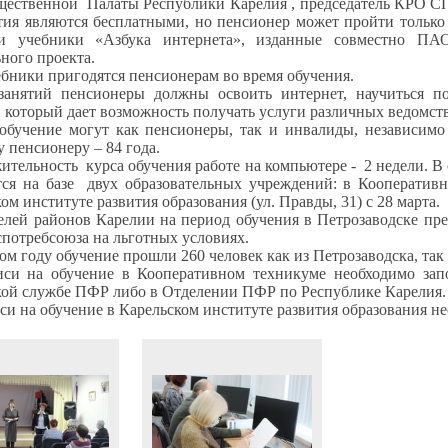
щественной
Палаты Республики Карелия , председатель КРО СП
ятия являются бесплатными, но пенсионер может пройти только
и учебники «Азбука интернета», изданные совместно П
ного проекта.
ебники пригодятся пенсионерам во время обучения.
занятий пенсионеры должны освоить интернет, научиться п
, который дает возможность получать услуги различных ведомств
обучение могут как пенсионеры, так и инвалиды, независимо
 пенсионеру – 84 года.
ительность
курса обучения работе на компьютере -
2 недели. В
ся на базе
двух образовательных учреждений: в Кооперативн
ом институте развития образования (ул. Правды, 31) с 28 марта.
елей районов Карелии на период обучения в Петрозаводске пр
потребсоюза на льготных условиях.
м году обучение прошли 260 человек как из Петрозаводска, так
иси на обучение в Кооперативном техникуме необходимо запо
кой службе ПФР либо в Отделении ПФР по Республике Карелия.
си на обучение в Карельском институте развития образования н