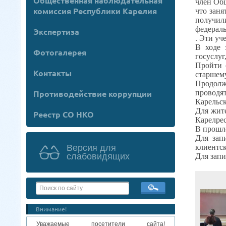
Общественная наблюдательная
член Об
комиссия Республики Карелия
что зан
получил
федераль
Экспертиза
. Эти уч
В ходе 
Фотогалерея
госуслуг
Пройти 
Контакты
старшему
Продолж
проводят
Противодействие коррупции
Карельск
Для жит
Реестр СО НКО
Карелрес
В прошло
Для зап
клиентс
Версия для
слабовидящих
Для запи
Внимание!
Уважаемые посетители сайта!