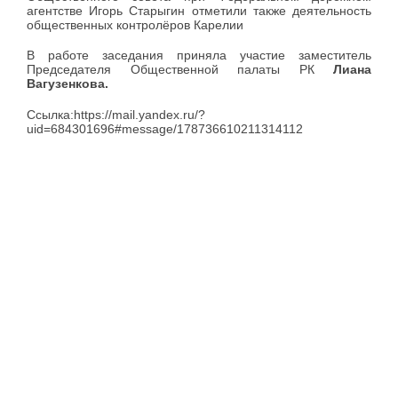
агентстве Игорь Старыгин отметили также деятельность
общественных контролёров Карелии
В работе заседания приняла участие заместитель
Председателя Общественной палаты РК
Лиана
Вагузенкова.
Ссылка:https://mail.yandex.ru/?
uid=684301696#message/178736610211314112