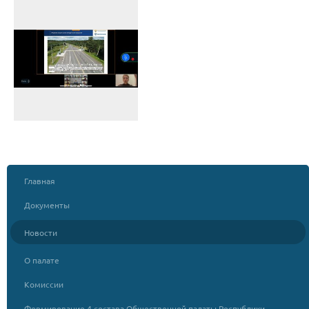
Главная
Документы
Новости
О палате
Комиссии
Формирование 4 состава Общественной палаты Республики