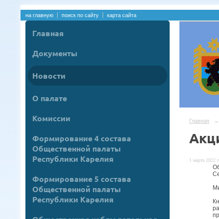
на главную
поиск по сайту
карта сайта
Главная
Документы
Новости
О палате
Комиссии
Главная
→
Акц
Формирование 4 состава
Общественной палаты
Республики Карелия
1 марта 2022 г
О
Се
Формирование 5 состава
Общественной палаты
М
Республики Карелия
Кн
ра
пр