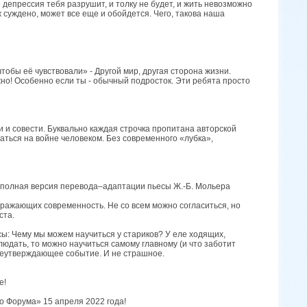
 депрессия тебя разрушит, и толку не будет, и жить невозможно
уж суждено, может все еще и обойдется. Чего, такова наша
обы её чувствовали» - Другой мир, другая сторона жизни.
но! Особенно если ты - обычный подросток. Эти ребята просто
и и совести. Буквально каждая строчка пропитана авторской
аться на войне человеком. Без современного «лубка»,
 полная версия перевода–адаптации пьесы Ж.-Б. Мольера
тражающих современность. Не со всем можно согласиться, но
ста.
ы: Чему мы можем научиться у стариков? У еле ходящих,
юдать, то можно научиться самому главному (и что заботит
знеутверждающее событие. И не страшное.
е!
о Форума» 15 апреля 2022 года!