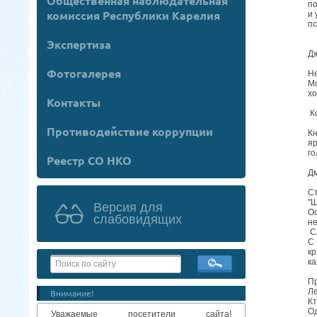
Общественная наблюдательная
по
комиссия Республики Карелия
и 
пс
Экспертиза
Дж
Фотогалерея
Не
Мо
хо
Контакты
Ко
Противодействие коррупции
Кн
яр
го
Реестр СО НКО
Дм
Ст
"Ш
Версия для
Ос
слабовидящих
не
Са
С 
кр
ка
Пр
Л
Внимание!
Кт
Од
Уважаемые посетители сайта!