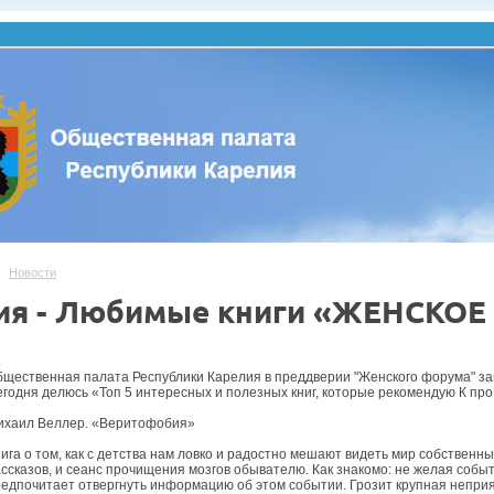
Новости
ия - Любимые книги «ЖЕНСКО
.
бщественная палата Республики Карелия в преддверии "Женского форума"
годня делюсь «Топ 5 интересных и полезных книг, которые рекомендую К про
ихаил Веллер. «Веритофобия»
ига о том, как с детства нам ловко и радостно мешают видеть мир собственн
ссказов, и сеанс прочищения мозгов обывателю. Как знакомо: не желая собы
едпочитает отвергнуть информацию об этом событии. Грозит крупная неприят