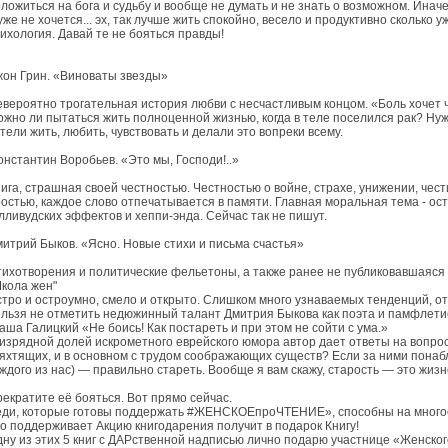
ложиться на бога и судьбу и вообще не думать и не знать о возможном. Иначе
уже не хочется... эх, так лучше жить спокойно, весело и продуктивно сколько 
ихология. Давай те не бояться правды!
он Грин. «Виноваты звезды»
вероятно трогательная история любви с несчастливым концом. «Боль хочет чт
жно ли пытаться жить полноценной жизнью, когда в теле поселился рак? Нуж
тели жить, любить, чувствовать и делали это вопреки всему.
нстантин Воробьев. «Это мы, Господи!..»
ига, страшная своей честностью. Честностью о войне, страхе, унижении, чест
остью, каждое слово отпечатывается в памяти. Главная моральная тема - ост
лливудских эффектов и хеппи-энда. Сейчас так не пишут.
итрий Быков. «Ясно. Новые стихи и письма счастья»
ихотворения и политические фельетоны, а также ранее не публиковавшаяся
кола жен"
тро и остроумно, смело и открыто. Слишком много узнаваемых тенденций, о
льзя не отметить недюжинный талант Дмитрия Быкова как поэта и памфлети
ша Галицкий «Не боись! Как постареть и при этом не сойти с ума.»
изрядной долей искрометного еврейского юмора автор дает ответы на вопрос
яхтящих, и в основном с трудом соображающих существ? Если за ними понабл
ждого из нас) — правильно стареть. Вообще я вам скажу, старость — это жи
екратите её бояться. Вот прямо сейчас.
еди, которые готовы поддержать #ЖЕНСКОЕпроЧТЕНИЕ», способны на много
о поддерживает Акцию книгодарения получит в подарок Книгу!
ну из этих 5 книг с ДАРственной надписью лично подарю участнице «Женског