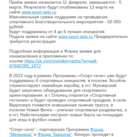
Приём заявок начинается 11 февраля, завершается - 5
марта. Результаты будут опубликованы 13 марта на
сайте
www.sport-selo.ru
Максимальная сумма поддержки на проведение
спортивного благотворительного мероприятия - 50 000
рублей.
Будут поддержаны от 4 до 6 лучших инициатив.
Подача заявок на сайте
www.sport-selo.ru
Предварительно
требуется регистрация.
Подробная информация и Форма заявки для
ознакомления в приложении по
ссылке
https://vk.com/melnikpryazha?w=wall-
87680299_1872
В 2022 году в рамках Программы «Спорт-село» уже будут
поддержаны 6 спортивных инициатив: в поселке Эссойла
отремонтируют хоккейную коробку, в пгт. Муезерский
будет закуплено оборудование для спортивного
ориентирования, в г. Олонец откроется «Спортивная
гостиная» и будет проведен спортивный праздник, в селе
Ведлозеро появится освещенная лыжная трасса, в
поселке Новая Вилга – уличная спортивная раздевалка, а
в пгт. Найстенъярви построят новые борта на площадке
для игры в футбол хоккей.
"Спорт-село" - партнёрская Программа
Фонда
"Мельница"
и
Фонда "Карьяла"
. Конкурс проходит в