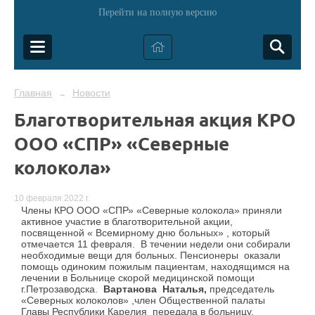
Перейти на полную версию
Главная
Новости
→
Благотворительная акция КРО
ООО «СПР» «Северные
колокола»
10 февраля 2022 г.
Члены КРО ООО «СПР» «Северные колокола» приняли
активное участие в благотворительной акции,
посвященной « Всемирному дню больных» , который
отмечается 11 февраля. В течении недели они собирали
необходимые вещи для больных. Пенсионеры оказали
помощь одиноким пожилым пациентам, находящимся на
лечении в Больнице скорой медицинской помощи
г.Петрозаводска.
Вартанова Наталья,
председатель
«Северных колоколов» ,член Общественной палаты
Главы Республики Карелия передала в больницу,