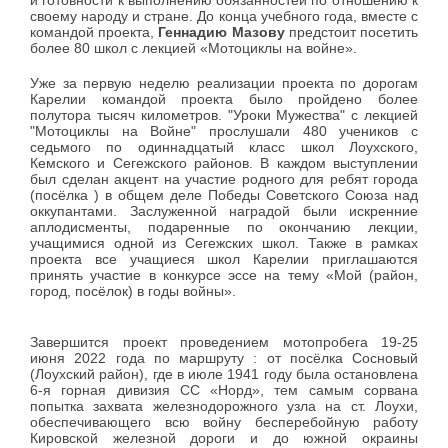
и готовности к выполнению обязанностей по отношению к
своему народу и стране. До конца учебного года, вместе с
командой проекта,
Геннадию Мазову
предстоит посетить
более 80 школ с лекцией «Мотоциклы на войне».
Уже за первую неделю реализации проекта по дорогам
Карелии командой проекта было пройдено более
полутора тысяч километров. "Уроки Мужества" с лекцией
"Мотоциклы на Войне" прослушали 480 учеников с
седьмого по одиннадцатый класс школ Лоухского,
Кемского и Сегежского районов. В каждом выступлении
был сделан акцент на участие родного для ребят города
(посёлка ) в общем деле Победы Советского Союза над
оккупантами. Заслуженной наградой были искренние
аплодисменты, подаренные по окончанию лекции,
учащимися одной из Сегежских школ. Также в рамках
проекта все учащиеся школ Карелии приглашаются
принять участие в конкурсе эссе на тему «Мой (район,
город, посёлок) в годы войны».
Завершится проект проведением мотопробега 19-25
июня 2022 года по маршруту : от посёлка Сосновый
(Лоухский район), где в июле 1941 году была остановлена
6-я горная дивизия СС «Норд», тем самым сорвана
попытка захвата железнодорожного узла на ст. Лоухи,
обеспечивающего всю войну бесперебойную работу
Кировской железной дороги и до южной окраины