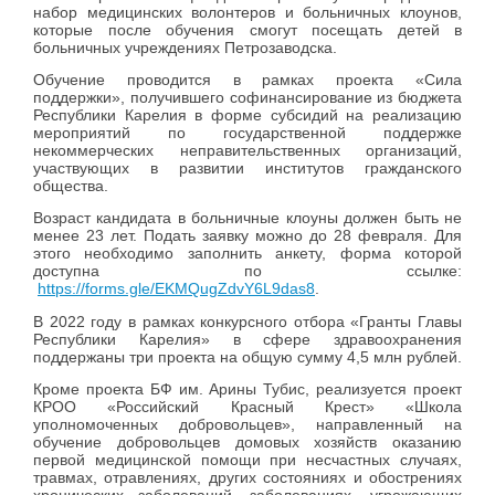
набор медицинских волонтеров и больничных клоунов,
которые после обучения смогут посещать детей в
больничных учреждениях Петрозаводска.
Обучение проводится в рамках проекта «Сила
поддержки», получившего софинансирование из бюджета
Республики Карелия в форме субсидий на реализацию
мероприятий по государственной поддержке
некоммерческих неправительственных организаций,
участвующих в развитии институтов гражданского
общества.
Возраст кандидата в больничные клоуны должен быть не
менее 23 лет. Подать заявку можно до 28 февраля. Для
этого необходимо заполнить анкету, форма которой
доступна по ссылке:
https://forms.gle/EKMQugZdvY6L9das8
.
В 2022 году в рамках конкурсного отбора «Гранты Главы
Республики Карелия» в сфере здравоохранения
поддержаны три проекта на общую сумму 4,5 млн рублей.
Кроме проекта БФ им. Арины Тубис, реализуется проект
КРОО «Российский Красный Крест» «Школа
уполномоченных добровольцев», направленный на
обучение
добровольцев домовых хозяйств оказанию
первой медицинской помощи при несчастных случаях,
травмах, отравлениях, других состояниях и обострениях