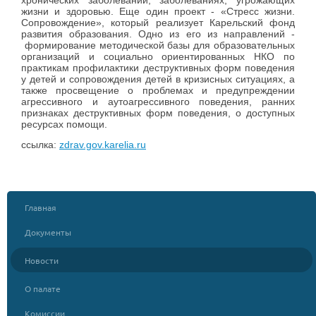
хронических заболеваний, заболеваниях, угрожающих
жизни и здоровью. Еще один проект -
«Стресс жизни.
Сопровождение»
, который реализует
Карельский фонд
развития
образования. Одно из его из направлений -
формирование методической базы для образовательных
организаций и социально ориентированных НКО по
практикам профилактики деструктивных форм поведения
у детей и сопровождения детей в кризисных ситуациях, а
также просвещение о проблемах и предупреждении
агрессивного и аутоагрессивного поведения, ранних
признаках деструктивных форм поведения, о доступных
ресурсах помощи.
ссылка:
zdrav.gov.karelia.ru
Главная
Документы
Новости
О палате
Комиссии