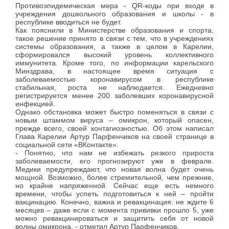
Противоэпидемическая мера - QR-коды при входе в
учреждения дошкольного образования и школы - в
республике вводиться не будет.
Как пояснили в Министерстве образования и спорта,
такое решение принято в связи с тем, что в учреждениях
системы образования, а также в целом в Карелии,
сформировался высокий уровень коллективного
иммунитета. Кроме того, по информации карельского
Минздрава, в настоящее время ситуация с
заболеваемостью коронавирусом в республике
стабильная, роста не наблюдается. Ежедневно
регистрируется менее 200 заболевших коронавирусной
инфекцией.
Однако обстановка может быстро поменяться в связи с
новым штаммом вируса – омикрон, который опасен,
прежде всего, своей контагиозностью. Об этом написал
Глава Карелии Артур Парфенчиков на своей странице в
социальной сети «ВКонтакте».
- Понятно, что нам не избежать резкого прироста
заболеваемости, его прогнозируют уже в феврале.
Медики предупреждают, что новая волна будет очень
мощной. Возможно, более стремительной, чем прежние,
но крайне напряженной. Сейчас еще есть немного
времени, чтобы успеть подготовиться к ней – пройти
вакцинацию. Конечно, важна и ревакцинация: не ждите 6
месяцев – даже если с момента прививки прошло 5, уже
можно ревакцинироваться и защитить себя от новой
волны омикрона, - отметил Артур Парфенчиков.