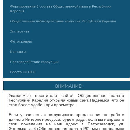
Формирование 5 состава Общественной палаты Республики
Карелия
Общественная наблюдательная комиссия Республики Карелия
Экспертиза
Фотогалерея
Контакты
Противодействие коррупции
Реестр СО НКО
ВНИМАНИЕ!
Уважаемые посетители сайта! Общественная палата
Республики Карелия открыла новый сайт. Надеемся, что он
стал более удобен при просмотре.
Если у вас есть конструктивные предложения по работе
данного Интернет-ресурса, будем рады, если вы направите
свои пожелания на наш адрес: г. Петрозаводск, ул.
Энгельса, д. 4 (Общественная палата РК), мы постараемся