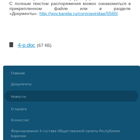
С полным текстом распоряжения можно ознакомиться в
прикрепленном файле или в разделе
«Документы»:
http://gov.karelia.ru/coronaviridae/5560/
.
4-р.doc
(67 КБ)
Главная
Документы
Новости
О палате
Комиссии
Формирование 4 состава Общественной палаты Республики
Карелия