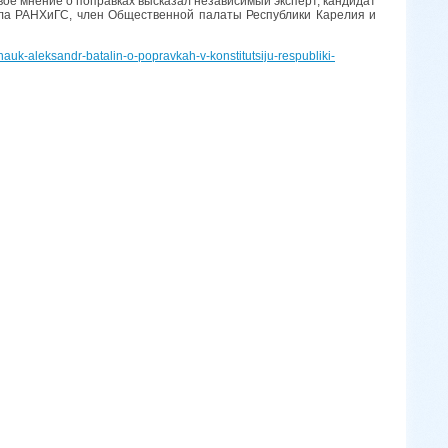
ое мнение о поправках высказал независимый эксперт, кандидат
ала РАНХиГС, член Общественной палаты Республики Карелия и
nauk-aleksandr-batalin-o-popravkah-v-konstitutsiju-respubliki-