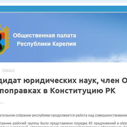
Новости
дидат юридических наук, член 
 поправках в Конституцию РК
1 г.
ательном собрании республики продолжается работа над совершенствовани
трение рабочей группы было представлено порядка 40 предложений в облас