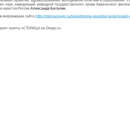
иальных гарантий, здравоохранения, молодежной политики и образования. Св
их наук, заведующий кафедрой государственного права Карельского фили
и юристов России
Александр Баталин.
в информации сайта
https://stolicaonego.ru/news/mnenie-kandidat-juridicheskih-
рнет-газеты «СТОЛИЦА на Onego.ru