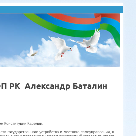
ОП РК Александр Баталин
ем Конституции Карелии.
ти государственного устройства и местного самоуправления, а