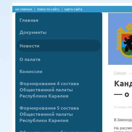
на главную
поиск по сайту
карта сайта
Главная
Документы
Новости
О палате
Комиссии
Главная
→
Кан
Формирование 4 состава
Общественной палаты
— о
Республики Карелия
Формирование 5 состава
25 ноября 202
Общественной палаты
Республики Карелия
В Законод
На рассмо