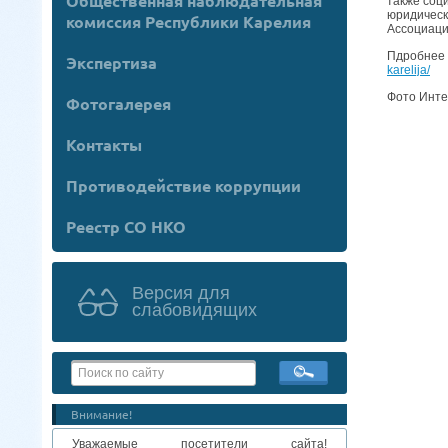
Общественная наблюдательная
также соц
юридическ
комиссия Республики Карелия
Ассоциаци
Пдробнее 
Экспертиза
karelija/
Фото Инте
Фотогалерея
Контакты
Противодействие коррупции
Реестр СО НКО
Версия для
слабовидящих
Внимание!
Уважаемые посетители сайта!