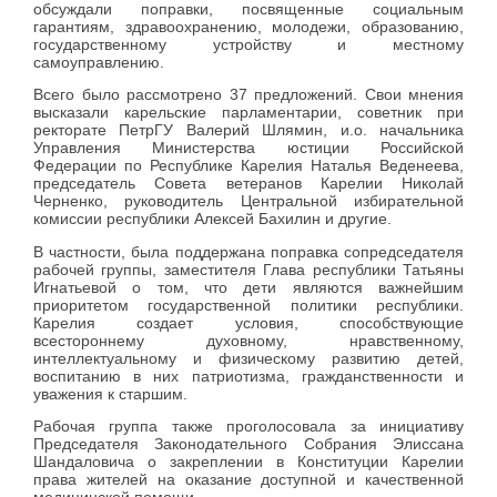
обсуждали поправки, посвященные социальным
гарантиям, здравоохранению, молодежи, образованию,
государственному устройству и местному
самоуправлению.
Всего было рассмотрено 37 предложений. Свои мнения
высказали карельские парламентарии, советник при
ректорате ПетрГУ Валерий Шлямин, и.о. начальника
Управления Министерства юстиции Российской
Федерации по Республике Карелия Наталья Веденеева,
председатель Совета ветеранов Карелии Николай
Черненко, руководитель Центральной избирательной
комиссии республики Алексей Бахилин и другие.
В частности, была поддержана поправка сопредседателя
рабочей группы, заместителя Глава республики Татьяны
Игнатьевой о том, что дети являются важнейшим
приоритетом государственной политики республики.
Карелия создает условия, способствующие
всестороннему духовному, нравственному,
интеллектуальному и физическому развитию детей,
воспитанию в них патриотизма, гражданственности и
уважения к старшим.
Рабочая группа также проголосовала за инициативу
Председателя Законодательного Собрания Элиссана
Шандаловича о закреплении в Конституции Карелии
права жителей на оказание доступной и качественной