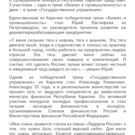
В суперфинале конкурса Республику Карелия представят
3 участника – один в треке «Бизнес и промышленность» и
двое – в треке «Государственное управление».
Единственным из Карелии победителем трека «Бизнес и
промышленность» стал Юрий Евстифеев из
Петрозаводска, он руководитель проектов развития на
деревоперерабатывающем предприятии.
«У меня сильная тяга к новому, тяга к знаниям. Эта тяга
двигала мной, когда в студенчестве я поехал на практику
в большой город, чтобы работать на предприятии-лидере
отрасли. Эта тяга двигает меня сейчас на
совершенствование своих навыков и компетенций. Я
считаю, что сделать Россию лучше может только честный
и ежедневный труд каждого из нас»,
– уверен Юрий.
Одним из победителей трека «Государственное
управление» из Карелии стал Александр Климочкин.
Александру 32 года, и в региональном министерстве он
прошел путь от ведущего специалиста до заместителя
министра финансов Республики Карелия. Он активный
участник конкурсов молодых профессионалов и стал
лучшим молодым финансистом в конкурсе,
организованном Союзом финансистов России и
Министерством финансов Российской Федерации.
«Мне очень нравится строка из гимна «Лидеров России» о
том, что нужно быть «лучшей версией себя». Для меня
это очень актуально. Хочется самосовершенствоваться,