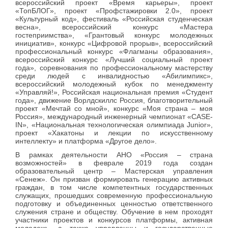
всероссийский проект «Время карьеры», проект
«ТопБЛОГ», проект «Профстажировки 2.0», проект
«Культурный код», фестиваль «Российская студенческая
весна», всероссийский конкурс «Мастера
гостеприимства», «Грантовый конкурс молодежных
инициатив», конкурс «Цифровой прорыв», всероссийский
профессиональный конкурс «Флагманы образования»,
всероссийский конкурс «Лучший социальный проект
года», соревнования по профессиональному мастерству
среди людей с инвалидностью «Абилимпикс»,
всероссийский молодежный кубок по менеджменту
«Управляй!», Российская национальная премия «Студент
года», движение Ворлдскиллс Россия, благотворительный
проект «Мечтай со мной», конкурс «Моя страна – моя
Россия», международный инженерный чемпионат «CASE-
IN», «Национальная технологическая олимпиада Junior»,
проект «Хакатоны и лекции по искусственному
интеллекту» и платформа «Другое дело».
В рамках деятельности АНО «Россия – страна
возможностей» в феврале 2019 года создан
образовательный центр – Мастерская управления
«Сенеж». Он призван формировать генерацию активных
граждан, в том числе компетентных государственных
служащих, прошедших современную профессиональную
подготовку и объединенных ценностью ответственного
служения стране и обществу. Обучение в нем проходят
участники проектов и конкурсов платформы, активная
молодежь, а также управленцы и государственные