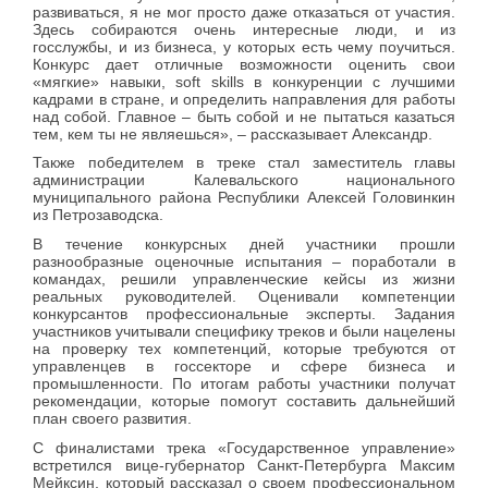
развиваться, я не мог просто даже отказаться от участия.
Здесь собираются очень интересные люди, и из
госслужбы, и из бизнеса, у которых есть чему поучиться.
Конкурс дает отличные возможности оценить свои
«мягкие» навыки, soft skills в конкуренции с лучшими
кадрами в стране, и определить направления для работы
над собой. Главное – быть собой и не пытаться казаться
тем, кем ты не являешься», – рассказывает Александр.
Также победителем в треке стал заместитель главы
администрации Калевальского национального
муниципального района Республики Алексей Головинкин
из Петрозаводска.
В течение конкурсных дней участники прошли
разнообразные оценочные испытания – поработали в
командах, решили управленческие кейсы из жизни
реальных руководителей. Оценивали компетенции
конкурсантов профессиональные эксперты. Задания
участников учитывали специфику треков и были нацелены
на проверку тех компетенций, которые требуются от
управленцев в госсекторе и сфере бизнеса и
промышленности. По итогам работы участники получат
рекомендации, которые помогут составить дальнейший
план своего развития.
С финалистами трека «Государственное управление»
встретился вице-губернатор Санкт-Петербурга Максим
Мейксин, который рассказал о своем профессиональном