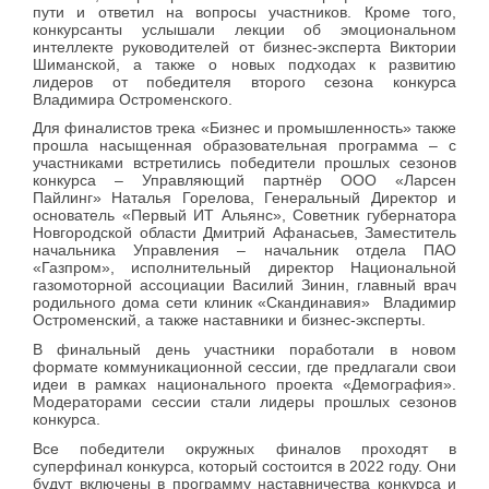
пути и ответил на вопросы участников. Кроме того,
конкурсанты услышали лекции об эмоциональном
интеллекте руководителей от бизнес-эксперта Виктории
Шиманской, а также о новых подходах к развитию
лидеров от победителя второго сезона конкурса
Владимира Остроменского.
Для финалистов трека «Бизнес и промышленность» также
прошла насыщенная образовательная программа – с
участниками встретились победители прошлых сезонов
конкурса
–
Управляющий партнёр ООО «Ларсен
Пайлинг» Наталья Горелова, Генеральный Директор и
основатель «Первый ИТ Альянс», Советник губернатора
Новгородской области Дмитрий Афанасьев, Заместитель
начальника Управления – начальник отдела ПАО
«Газпром», исполнительный директор Национальной
газомоторной ассоциации Василий Зинин, главный врач
родильного дома сети клиник «Скандинавия» Владимир
Остроменский, а также наставники и бизнес-эксперты.
В финальный день участники поработали в новом
формате коммуникационной сессии, где предлагали свои
идеи в рамках национального проекта «Демография».
Модераторами сессии стали лидеры прошлых сезонов
конкурса.
Все победители окружных финалов проходят в
суперфинал конкурса, который состоится в 2022 году. Они
будут включены в программу наставничества конкурса и