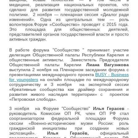
медицине, реализация национальных проектов, что
сделано для развития государственной молодежной
политики. 2 ноября — пленарная сессия «Диалог ради
изменений». Одна из центральных тем — роль
волонтеров.Форум «Сообщество» проводят с 2015 года.
Это площадка для общественных деятелей,
представителей органов государственной власти и просто
активных граждан.
В работе форума "Сообщество " принимает участие
делегация Общественной палаты Республики Карелия и
общественные активисты. Заместитель Председателя
Общественной палаты Карелии
Лиана Вагузнкова
выступила 2 ноября на Пленарном заседании форума с
презентациями международного
проекта
BUSY - Business
for youngsters
на онлайн площадке по международному
сотрудничеству и 3 ноября на экспертной сессии
«Креативные сообщества как драйвер сохранения и
развития живого наследия территории» с проектом
«Петровская слобода». ⠀
3 ноября
на Форуме "Сообщество"
Илья Герасев
-
руководитель Комиссии ОП РК, член ОП РФ стал
соорганизатором федеральной площадки Форума
сессии «Военно-исторические музеи России:
роль
гражданской инициативы при создании новых
экспозиций
».
Илья Герасёв,
официальный
представитель Карелии в Общественной палате РФ