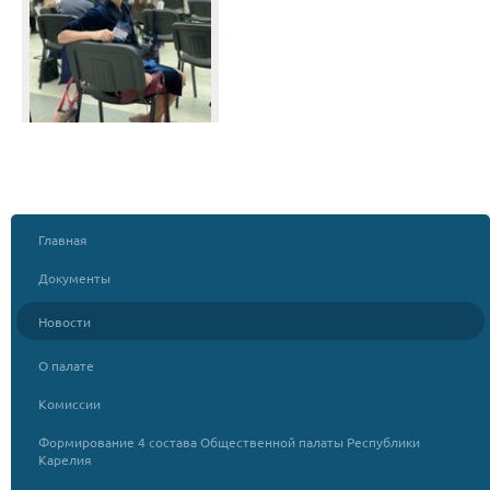
Главная
Документы
Новости
О палате
Комиссии
Формирование 4 состава Общественной палаты Республики
Карелия