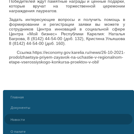
Победителей ждут памятные награды и ценные подарки,
которые вручат на торжественной церемонии
награждения лауреатов.
Задать интересующие вопросы и получить помощь в
формировании и регистрации заявки вы можете у
сотрудников Центра инноваций в социальной сфере
Центра «Мой бизнес» Республики Карелия: Наталья
Багрова, 8 (8142) 44-54-00 (доб. 132), Кристина Ульяшова
8 (8142) 44-54-00 (доб. 160).
Ссылка:https://economy.gov.karelia.ru/news/26-10-2021-
prodolzhaetsya-priyem-zayavok-na-uchastie-v-regionalnom-
etape-vserossiyskogo-konkursa-proektov-v-obl/
Главная
Документы
Новости
О палате