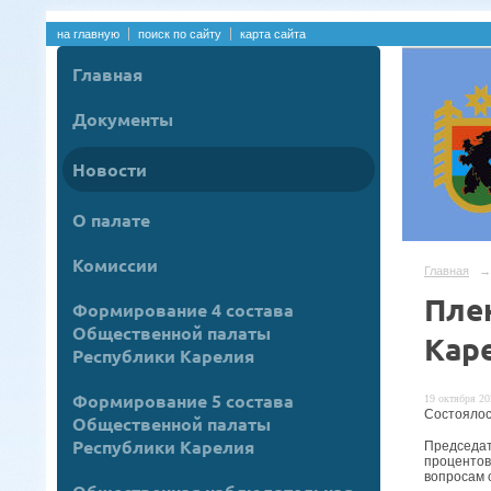
на главную
поиск по сайту
карта сайта
Главная
Документы
Новости
О палате
Комиссии
Главная
→
Пле
Формирование 4 состава
Общественной палаты
Кар
Республики Карелия
Формирование 5 состава
19 октября 20
Состоялос
Общественной палаты
Республики Карелия
Председа
проценто
вопросам 