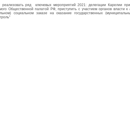
 реализовать ряд ключевых мероприятий 2021: делегации Карелии прин
мого Общественной палатой РФ, приступить с участием органов власти к
альном) социальном заказе на оказание государственных (муниципальн
троль"