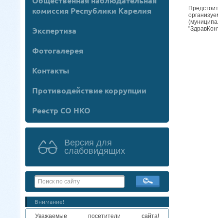
Общественная наблюдательная
Предстоит
комиссия Республики Карелия
организуе
(муницип
"ЗдравКон
Экспертиза
Фотогалерея
Контакты
Противодействие коррупции
Реестр СО НКО
Версия для
слабовидящих
Внимание!
Уважаемые посетители сайта!